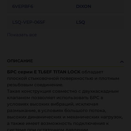
6VEPBF6
DIXON
LSQ-VEP-06SF
LSQ
Показать всё
ОПИСАНИЕ
БРС серии E
TL6EF TITAN LOCK
обладает
плоской стыковочной поверхностью и плотным
резьбовым соединение.
Такая конструкция совместно с двухкаскадным
клапаном позволяет использовать БРС в
условиях высоких вибраций, исключая
размыкание, в условиях большого потока,
высоких динамических и механических нагрузок,
а также имеет возможность подключения к
системе при остаточном давлении.