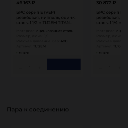
46 163 ₽
30 872 ₽
БРС серия E (VEP)
БРС серия E (
резьбовая, ниппель, оцинк.
резьбовая, ни
сталь, 1 1/2in TL12EM TITAN…
сталь, 1 1/4in 
Материал:
оцинкованная сталь
Материал:
оцинк
Размер, дюйм:
1,5
Размер, дюйм:
1,
Рабочее давление, бар:
400
Рабочее давлени
Артикул:
TL12EM
Артикул:
TL10EM
Много
Много
1
1
Пара к соединению