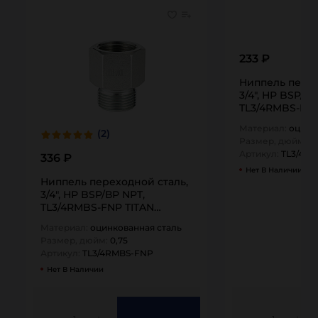
233 ₽
Ниппель перех
3/4", НР BSP/НР
TL3/4RMBS-MN
Материал:
оцинк
(2)
Размер, дюйм:
0,
Артикул:
TL3/4R
336 ₽
Нет В Наличии
Ниппель переходной сталь,
3/4", НР BSP/ВР NPT,
TL3/4RMBS-FNP TITAN…
Материал:
оцинкованная сталь
Размер, дюйм:
0,75
Артикул:
TL3/4RMBS-FNP
Нет В Наличии