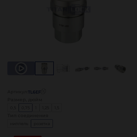
Артикул:
TL6EF
Размер, дюйм
0,5
0,75
1
1,25
1,5
Тип соединения
ниппель
розетка