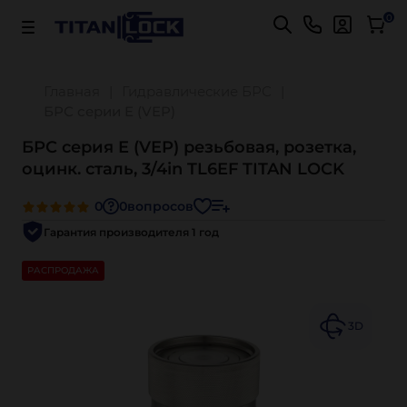
Важно! Для оплаты заказов
Подробнее
0
Главная
Гидравлические БРС
БРС серии E (VEP)
БРС серия E (VEP) резьбовая, розетка,
оцинк. сталь, 3/4in TL6EF TITAN LOCK
0
0
вопросов
Гарантия производителя 1 год
РАСПРОДАЖА
3D