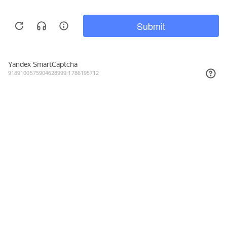
96₽
КУПИТЬ
Подписывайтесь на новости и акции
Даю согласие на обработку персональных данных, с
Политикой в
отношении обработки персональных данных (Политикой
конфиденциальности) Оператора
ознакомлен (-на).