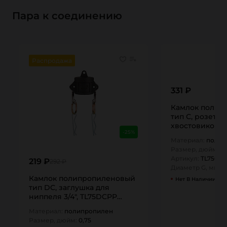
Пара к соединению
Распродажа
331 ₽
Камлок полип
тип С, розетка 
хвостовиком 3/
-25%
TITAN…
Материал:
полип
Размер, дюйм:
0,
Артикул:
TL75CP
219 ₽
292 ₽
Диаметр G, мм:
2
Камлок полипропиленовый
Нет В Наличии
тип DC, заглушка для
ниппеля 3/4", TL75DCPP
TITAN…
Материал:
полипропилен
Размер, дюйм:
0,75