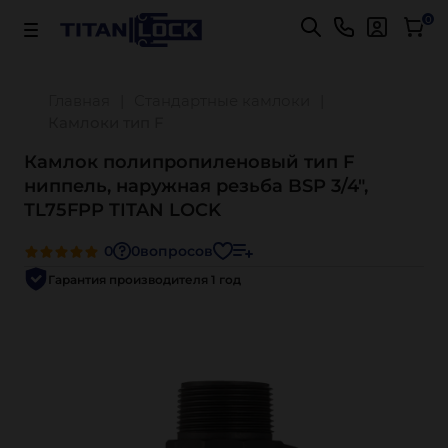
Важно! Для оплаты заказов
Подробнее
0
Главная
Стандартные камлоки
Камлоки тип F
Камлок полипропиленовый тип F
ниппель, наружная резьба BSP 3/4",
TL75FPP TITAN LOCK
0
0
вопросов
Гарантия производителя 1 год