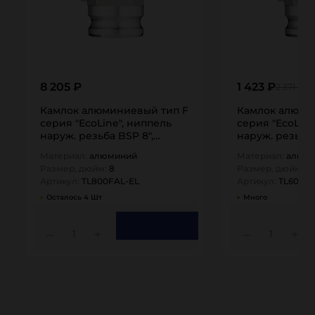
8 205 ₽
1 423 ₽
2 371 ₽
Камлок алюминиевый тип F
Камлок алюми
серия "EcoLine", ниппель
серия "EcoLine
наруж. резьба BSP 8",
наруж. резьба 
TL800FAL-EL…
TL600FAL-EL…
Материал:
алюминий
Материал:
алюм
Размер, дюйм:
8
Размер, дюйм:
6
Артикул:
TL800FAL-EL
Артикул:
TL600FA
Осталось 4 Шт
Много
1
1