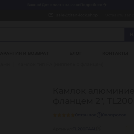
Важно! Для оплаты заказов
Подробнее
sale@titan-lock.shop
Оставить зап
Н
ГАРАНТИЯ И ВОЗВРАТ
БЛОГ
КОНТАКТЫ
цами
Камлок тип FA (ниппель с фланцем)
Камлок алюминиев
фланцем 2", TL20
0
отзывов
0
вопросов
Артикул:
TL200FAAL