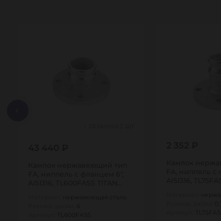
Осталось 2 Шт
2 352 ₽
43 440 ₽
Камлок нержа
Камлок нержавеющий тип
FA, ниппель с 
FA, ниппель с фланцем 6",
AISI316, TL75F
AISI316, TL600FASS TITAN…
Материал:
нержа
Материал:
нержавеющая сталь
Размер, дюйм:
0,
Размер, дюйм:
6
Артикул:
TL75FAS
Артикул:
TL600FASS