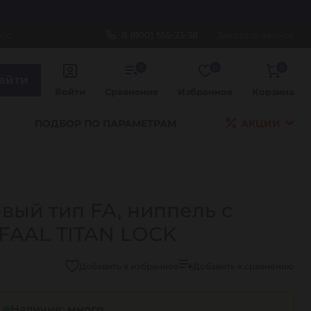
рос
8 (800) 555-23-38
Заказать звонок
0
0
0
айти
Войти
Сравнение
Избранное
Корзина
ПОДБОР ПО ПАРАМЕТРАМ
АКЦИИ
ый тип FA, ниппель с
0FAAL TITAN LOCK
Добавить в избранное
Добавить к сравнению
Наличие:
много