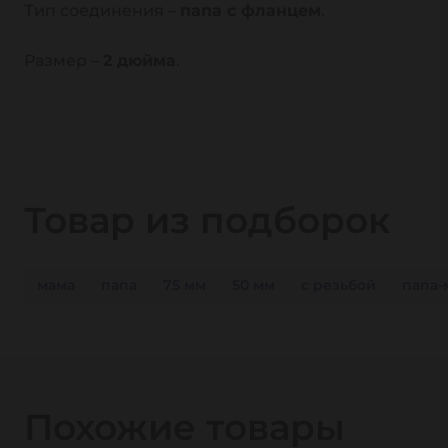
Тип соединения –
папа с фланцем
.
Размер –
2 дюйма
.
Товар из подборок
мама
папа
75 мм
50 мм
с резьбой
папа-
Похожие товары