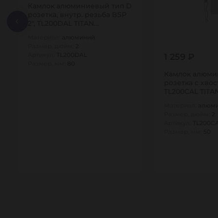
Камлок алюминиевый тип D
розетка, внутр. резьба BSP
2", TL200DAL TITAN…
Материал:
алюминий
Размер, дюйм:
2
Артикул:
TL200DAL
1 259 ₽
Размер, мм:
80
Камлок алюми
розетка с хвос
TL200CAL TITA
Материал:
алюм
Размер, дюйм:
2
Артикул:
TL200C
Размер, мм:
50
1
1