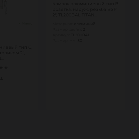
Камлок алюминиевый тип B
розетка, наруж. резьба BSP
2", TL200BAL TITAN…
Материал:
алюминий
Много
Размер, дюйм:
2
Артикул:
TL200BAL
Размер, мм:
50
ниевый тип С,
товиком 2",
N…
иний
AL
1