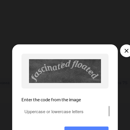
мама
25 мм
SS
150 мм
32 мм
38 мм
папа 75