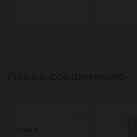
1
1
Пара к соединению
Много
1 046 ₽