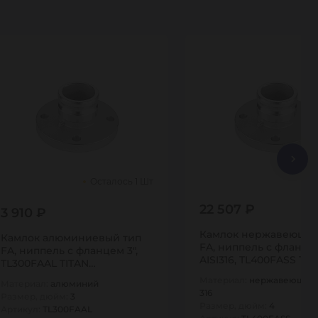
Осталось 1 Шт
22 507 ₽
3 910 ₽
Камлок нержавеющий
Камлок алюминиевый тип
FA, ниппель с фланцем
FA, ниппель с фланцем 3",
AISI316, TL400FASS TI
TL300FAAL TITAN…
Материал:
нержавеющая 
Материал:
алюминий
316
Размер, дюйм:
3
Размер, дюйм:
4
Артикул:
TL300FAAL