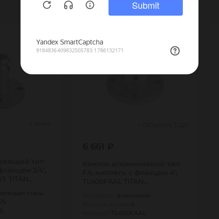
Много
Осталось 3 Шт
6 661 ₽
веющий тип
Камлок алюминиевый тип
фланцем 3/4",
FA, ниппель с фланцем 4",
ASS TITAN…
TL400FAAL TITAN…
веющая сталь
Материал:
алюминий
75
Размер, дюйм:
4
S
Артикул:
TL400FAAL