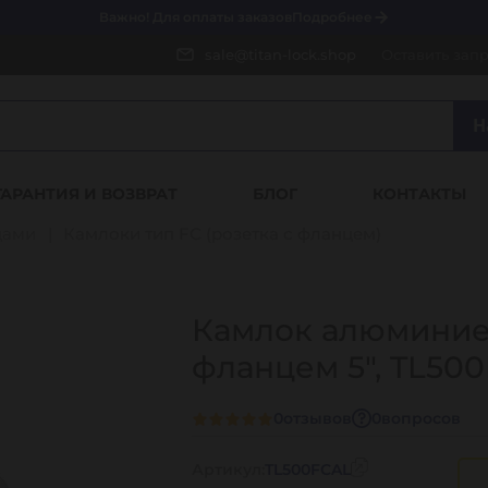
Важно! Для оплаты заказов
Подробнее
sale@titan-lock.shop
Оставить зап
Н
ГАРАНТИЯ И ВОЗВРАТ
БЛОГ
КОНТАКТЫ
цами
Камлоки тип FC (розетка с фланцем)
Камлок алюминиев
фланцем 5", TL50
0
отзывов
0
вопросов
Артикул:
TL500FCAL