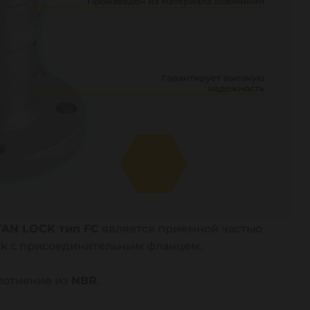
TAN LOCK тип FС
является приемной частью
ock с присоединительным фланцем.
лотнение из
NBR
.