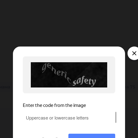
мама
25 мм
SS
150 мм
32 мм
38 мм
папа 75