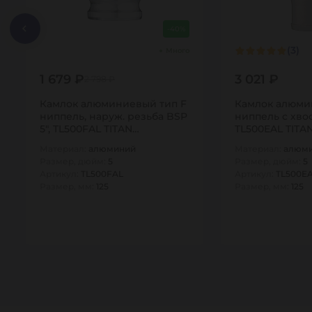
-40%
(3)
Много
1 679 ₽
3 021 ₽
2 798 ₽
Камлок алюминиевый тип F
Камлок алюми
ниппель, наруж. резьба BSP
ниппель с хвос
5", TL500FAL TITAN…
TL500EAL TITA
Материал:
алюминий
Материал:
алюм
Размер, дюйм:
5
Размер, дюйм:
5
Артикул:
TL500FAL
Артикул:
TL500E
Размер, мм:
125
Размер, мм:
125
1
1