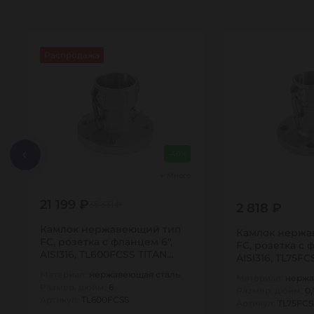
Распродажа
-40%
Много
21 199 ₽
35 331 ₽
2 818 ₽
Камлок нержавеющий тип
Камлок нержа
FC, розетка с фланцем 6",
FC, розетка с 
AISI316, TL600FCSS TITAN…
AISI316, TL75F
Материал:
нержавеющая сталь
Материал:
нержа
Размер, дюйм:
6
Размер, дюйм:
0,
Артикул:
TL600FCSS
Артикул:
TL75FCS