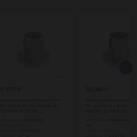
Много
7 977 ₽
23 168 ₽
Камлок алюминиевый тип
Камлок нержавеющий
FC, розетка с фланцем 3",
FC, розетка с фланцем 
TL300FCAL TITAN…
AISI316, TL400FCSS TI
Материал:
алюминий
Материал:
нержавеющая 
Размер, дюйм:
3
316
Артикул:
TL300FCAL
Размер, дюйм:
4
Размер, мм:
76
Артикул:
TL400FCSS