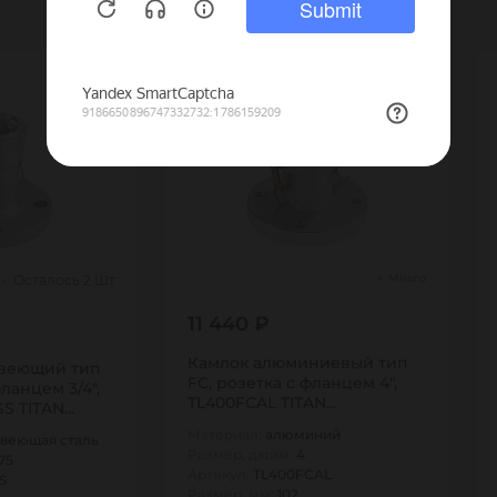
Много
Осталось 2 Шт
11 440 ₽
Камлок алюминиевый тип
веющий тип
FC, розетка с фланцем 4",
фланцем 3/4",
TL400FCAL TITAN…
CSS TITAN…
Материал:
алюминий
веющая сталь
Размер, дюйм:
4
75
Артикул:
TL400FCAL
S
Размер, мм:
102