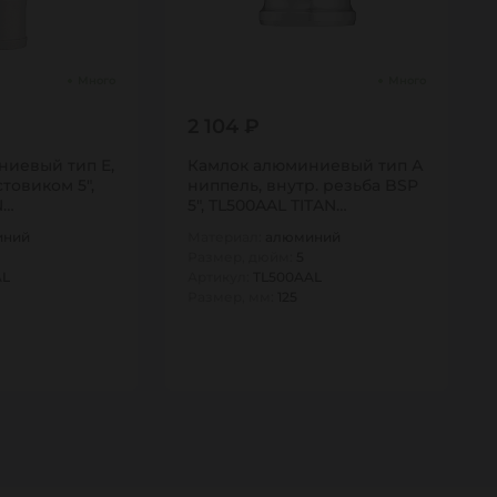
Много
Много
2 104 ₽
ниевый тип E,
Камлок алюминиевый тип А
товиком 5",
ниппель, внутр. резьба BSP
N…
5", TL500AAL TITAN…
иний
Материал:
алюминий
Размер, дюйм:
5
AL
Артикул:
TL500AAL
Размер, мм:
125
1