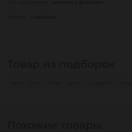
Тип соединения –
розетка с фланцем
.
Размер –
5 дюймов
.
Товар из подборок
мама
папа
75 мм
50 мм
с резьбой
папа-
Похожие товары