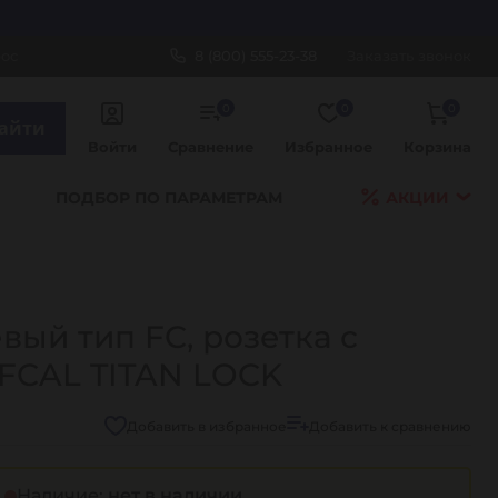
рос
8 (800) 555-23-38
Заказать звонок
0
0
0
айти
Войти
Сравнение
Избранное
Корзина
ПОДБОР ПО ПАРАМЕТРАМ
АКЦИИ
ый тип FC, розетка с
0FCAL TITAN LOCK
Добавить в избранное
Добавить к сравнению
Наличие:
нет в наличии