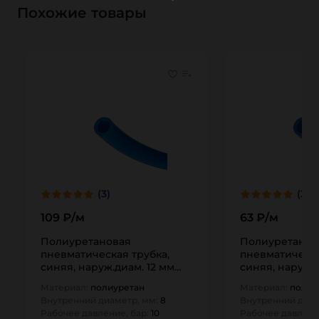
Похожие товары
(3)
(2)
109 ₽/м
63 ₽/м
Полиуретановая
Полиуретанов
пневматическая трубка,
пневматическа
синяя, наруж.диам. 12 мм
синяя, наруж.д
(вн.диам. 8 мм), TLP-TPU12/8
(вн.диам. 8 мм)
Материал:
полиуретан
Материал:
полиу
TITAN…
TITAN…
Внутренний диаметр, мм:
8
Внутренний диам
Рабочее давление, бар:
10
Рабочее давлени