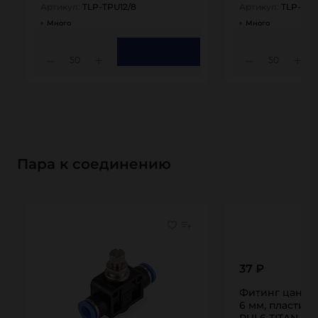
Артикул:
TLP-TPU12/8
Артикул:
TLP-TPU
Много
Много
50
50
Пара к соединению
37 ₽
Фитинг цангов
6 мм, пластик, 
PUL6 TITAN…