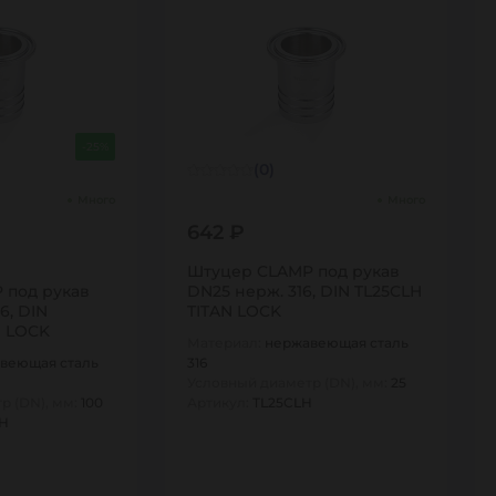
-25%
(0)
Много
Много
642 ₽
Штуцер CLAMP под рукав
 под рукав
DN25 нерж. 316, DIN TL25CLH
6, DIN
TITAN LOCK
N LOCK
Материал:
нержавеющая сталь
веющая сталь
316
Условный диаметр (DN), мм:
25
р (DN), мм:
100
Артикул:
TL25CLH
LH
1