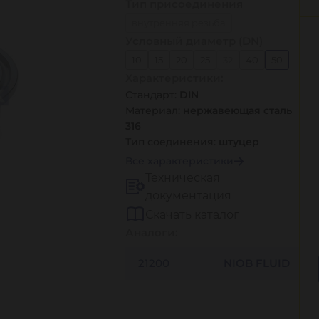
Тип присоединения
внутренняя резьба
Условный диаметр (DN)
наружная резьба
10
15
20
25
32
40
50
под приварку
под рукав
Характеристики:
65
80
100
125
150
Стандарт:
DIN
Материал:
нержавеющая сталь
316
Тип соединения:
штуцер
Все характеристики
Техническая
документация
Скачать каталог
Аналоги:
21200
NIOB FLUID