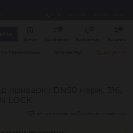
рос
8 (800) 555-23-38
Заказать звонок
0
0
0
айти
Войти
Сравнение
Избранное
Корзина
 ПО ПАРАМЕТРАМ
ОБЖИМ РВД
АКЦИИ
 приварку DN50 нерж. 316,
AN LOCK
Добавить в избранное
Добавить к сравнению
Наличие:
нет в наличии