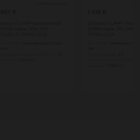
Нет В Наличии
667 ₽
1 519 ₽
Хомут CLAMP одноосевой
Штуцер CLAMP под ру
DN50 нерж. 304, DIN
DN50 нерж. 316, DIN T
TL50CLC TITAN LOCK
TITAN LOCK
Материал:
нержавеющая сталь
Материал:
нержавеющая 
304
316
Условный диаметр (DN), мм:
50
Размер, дюйм:
2,5
Артикул:
TL50CLC
Условный диаметр (DN), 
Артикул:
TL50CLH
1
1