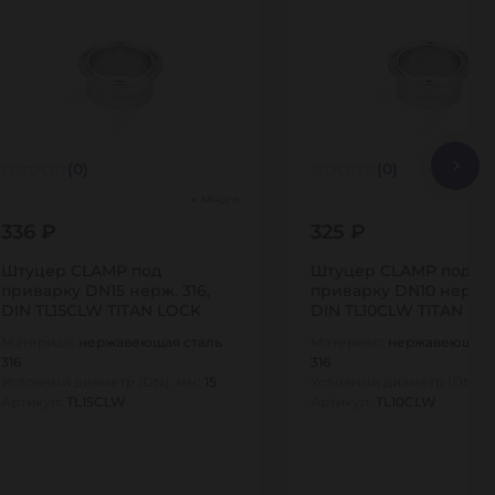
(0)
(0)
Много
336 ₽
325 ₽
Штуцер CLAMP под
Штуцер CLAMP под
приварку DN15 нерж. 316,
приварку DN10 нерж. 3
DIN TL15CLW TITAN LOCK
DIN TL10CLW TITAN LO
Материал:
нержавеющая сталь
Материал:
нержавеющая 
316
316
Условный диаметр (DN), мм:
15
Условный диаметр (DN), 
Артикул:
TL15CLW
Артикул:
TL10CLW
1
1