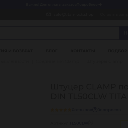
Важно! Для оплаты заказов
Подробнее
sale@titan-lock.shop
Оставить зап
Н
ТИЯ И ВОЗВРАТ
БЛОГ
КОНТАКТЫ
ПОДБОР
мышленности
Соединения Clamp
Штуцеры Clamp
Штуцер CLAMP под
DIN TL50CLW TIT
0
отзывов
0
вопросов
Артикул:
TL50CLW