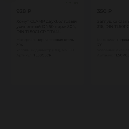
Много
928 ₽
350 ₽
Хомут CLAMP двухболтовый
Заглушка Clam
усиленный DN50 нерж.304,
316, DIN TL50P
DIN TL50CLCR TITAN…
Материал:
нержавеющая сталь
Материал:
нержа
304
316
Условный диаметр (DN), мм:
50
Условный диамет
Артикул:
TL50CLCR
Артикул:
TL50PC
1
1