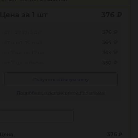
Цена за 1 шт
376
₽
от 1 шт до 3 шт
376 ₽
от 4 шт до 6 шт
364 ₽
от 7 шт до 10 шт
349 ₽
от 11 шт и более
330 ₽
Получить оптовую цену
Подробнее о партнёрской программе
Сообщить о поступлении
376
Цена
₽