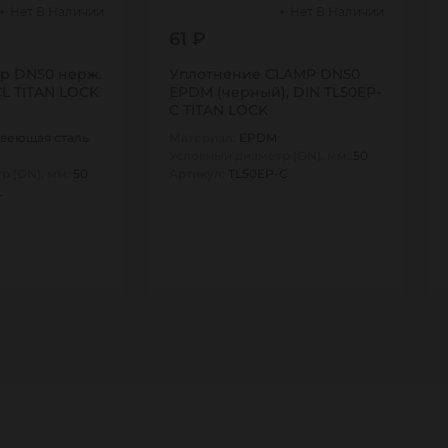
Нет В Наличии
Нет В Наличии
61 ₽
p DN50 нерж.
Уплотнение CLAMP DN50
CL TITAN LOCK
EPDM (черный), DIN TL50EP-
C TITAN LOCK
веющая сталь
Материал:
EPDM
Условный диаметр (DN), мм:
50
р (DN), мм:
50
Артикул:
TL50EP-C
L
1