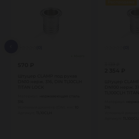
Распродажа
(0)
(0)
Много
570 ₽
3 139 ₽
2 354 ₽
Штуцер CLAMP под рукав
DN10 нерж. 316, DIN TL10CLH
Штуцер CLAMP
TITAN LOCK
DN100 нерж. 31
TL100CLH TITA
Материал:
нержавеющая сталь
316
Материал:
нержа
Условный диаметр (DN), мм:
10
316
Артикул:
TL10CLH
Условный диамет
Артикул:
TL100C
1
1