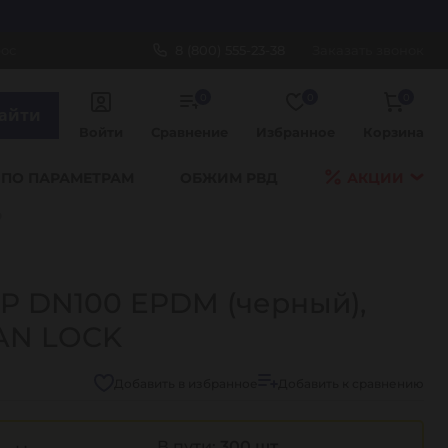
рос
8 (800) 555-23-38
Заказать звонок
0
0
0
айти
Войти
Сравнение
Избранное
Корзина
 ПО ПАРАМЕТРАМ
ОБЖИМ РВД
АКЦИИ
p
P DN100 EPDM (черный),
TAN LOCK
Добавить в избранное
Добавить к сравнению
В пути:
300 шт