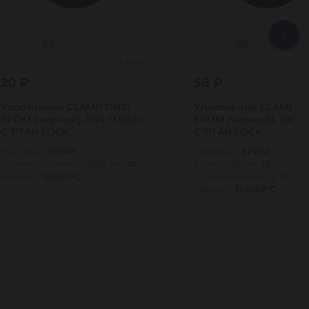
(0)
(0)
Много
20 ₽
58 ₽
Уплотнение CLAMP DN10
Уплотнение CLAMP D
EPDM (черный), DIN TL10EP-
EPDM (черный), DIN T
C TITAN LOCK
C TITAN LOCK
Материал:
EPDM
Материал:
EPDM
Условный диаметр (DN), мм:
10
Размер, дюйм:
1,5
Артикул:
TL10EP-C
Условный диаметр (DN), 
Артикул:
TL40EP-C
1
1