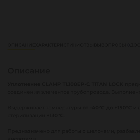
ОПИСАНИЕ
ХАРАКТЕРИСТИКИ
ОТЗЫВЫ
ВОПРОСЫ
0
ДОС
Описание
Уплотнение CLAMP TL100EP-C TITAN LOCK
предн
соединения элементов трубопровода. Выполнен
Выдерживает температуры
от -40°C до +150°C
и 
стерилизации
+130°C
.
Предназначено для работы с щелочами, разбав
кислотами.