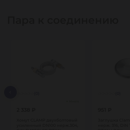
Пара к соединению
(0)
(0)
Много
2 338 ₽
951 ₽
Хомут CLAMP двухболтовый
Заглушка Cla
усиленный DN100 нерж.304,
нерж. 316, DIN