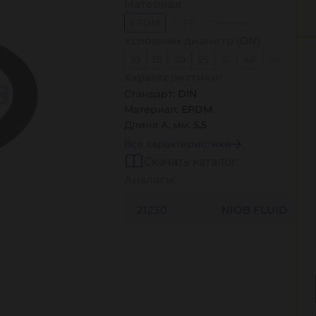
Материал
EPDM
PTFE
силикон
Условный диаметр (DN)
10
15
20
25
32
40
50
Характеристики:
65
80
100
125
150
Стандарт:
DIN
Материал:
EPDM
Длина A, мм:
5,5
Все характеристики
Скачать каталог
Аналоги:
21230
NIOB FLUID