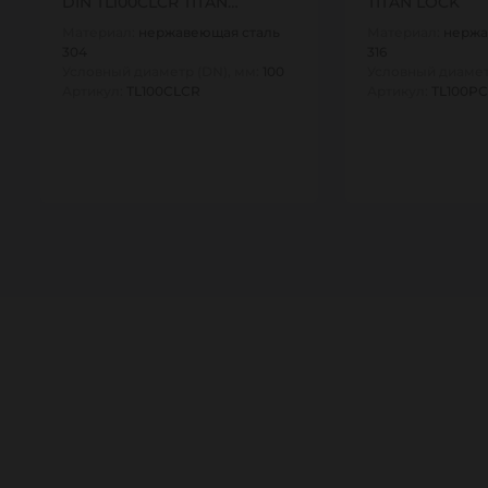
DIN TL100CLCR TITAN…
TITAN LOCK
Материал:
нержавеющая сталь
Материал:
нержа
304
316
Условный диаметр (DN), мм:
100
Условный диамет
Артикул:
TL100CLCR
Артикул:
TL100PC
1
1