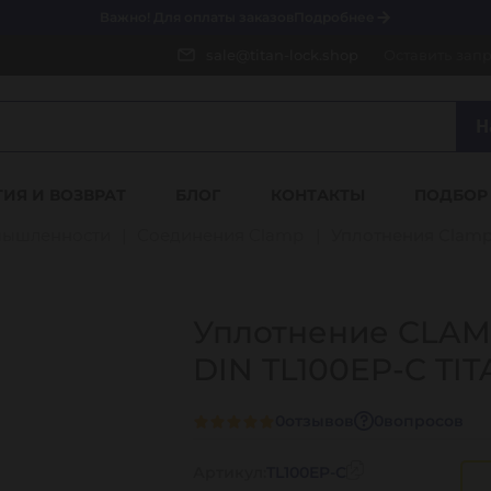
Важно! Для оплаты заказов
Подробнее
sale@titan-lock.shop
Оставить зап
Н
ТИЯ И ВОЗВРАТ
БЛОГ
КОНТАКТЫ
ПОДБОР
мышленности
Соединения Clamp
Уплотнения Clam
Уплотнение CLAM
DIN TL100EP-C TI
0
отзывов
0
вопросов
Артикул:
TL100EP-C