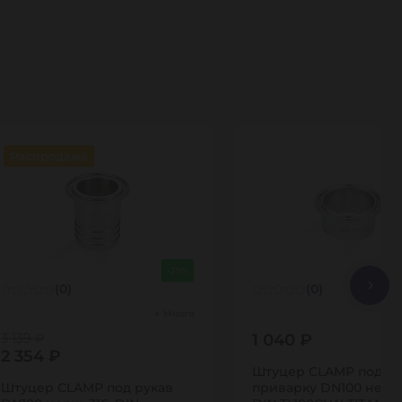
Распродажа
-25%
(0)
(0)
Много
3 139 ₽
1 040 ₽
2 354 ₽
Штуцер CLAMP под
Штуцер CLAMP под рукав
приварку DN100 нерж.