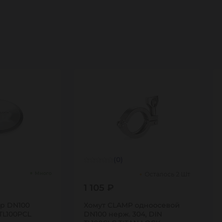
(0)
Много
Осталось 2 Шт
1 105 ₽
mp DN100
Хомут CLAMP одноосевой
 TL100PCL
DN100 нерж. 304, DIN