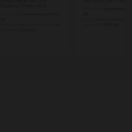
DN100 нерж. 316, DIN
DIN TL100CLW TITAN L
TL100CLH TITAN LOCK
Материал:
нержавеющая 
Материал:
нержавеющая сталь
316
316
Условный диаметр (DN), 
Условный диаметр (DN), мм:
100
Артикул:
TL100CLW
Артикул:
TL100CLH
1
1