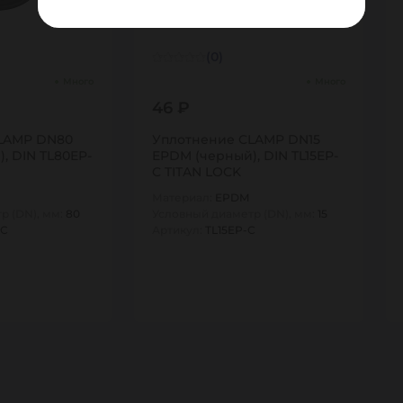
(0)
Много
Много
46 ₽
LAMP DN80
Уплотнение CLAMP DN15
, DIN TL80EP-
EPDM (черный), DIN TL15EP-
C TITAN LOCK
Материал:
EPDM
р (DN), мм:
80
Условный диаметр (DN), мм:
15
-C
Артикул:
TL15EP-C
1