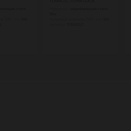
TL100CLC TITAN LOCK
веющая сталь
Материал:
нержавеющая сталь
304
р (DN), мм:
100
Условный диаметр (DN), мм:
100
L
Артикул:
TL100CLC
1