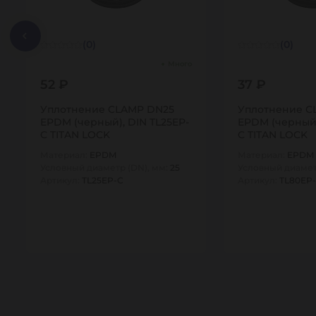
(0)
(0)
Много
52 ₽
37 ₽
Уплотнение CLAMP DN25
Уплотнение C
EPDM (черный), DIN TL25EP-
EPDM (черный)
C TITAN LOCK
C TITAN LOCK
Материал:
EPDM
Материал:
EPDM
Условный диаметр (DN), мм:
25
Условный диамет
Артикул:
TL25EP-C
Артикул:
TL80EP
1
1