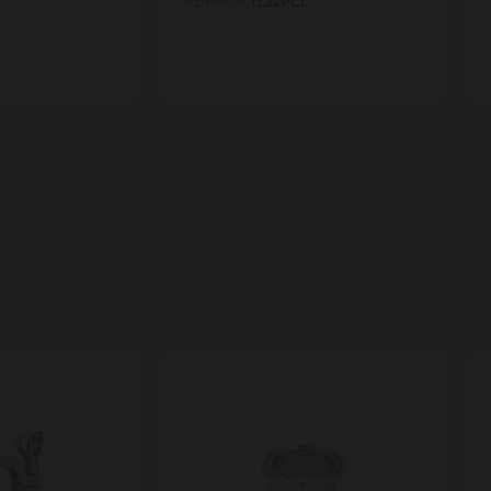
Артикул:
TL32PCL
L
1