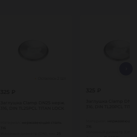
Осталось 2 Шт
325 ₽
325 ₽
Заглушка Clamp DN20
Заглушка Clamp DN25 нерж.
316, DIN TL20PCL TITA
316, DIN TL25PCL TITAN LOCK
Материал:
нержавеющая 
Материал:
нержавеющая сталь
316
316
Условный диаметр (DN), 
Условный диаметр (DN), мм:
25