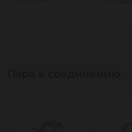
Артикул:
TL100PCL
Артикул:
TL65PC
1
1
Пара к соединению