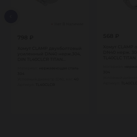
Нет В Наличии
568 ₽
798 ₽
Хомут CLAMP 
Хомут CLAMP двухболтовый
DN40 нерж. 30
усиленный DN40 нерж.304,
TL40CLC TITAN
DIN TL40CLCR TITAN…
Материал:
нержа
Материал:
нержавеющая сталь
304
304
Условный диамет
Условный диаметр (DN), мм:
40
Артикул:
TL40CL
Артикул:
TL40CLCR
1
1