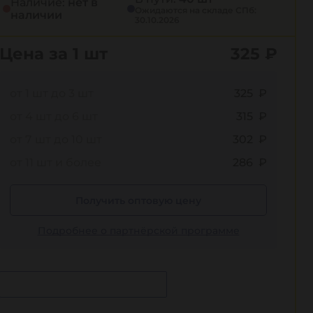
Наличие:
нет в
Ожидаются на складе СПб:
наличии
30.10.2026
Цена за 1 шт
325
₽
от 1 шт до 3 шт
325 ₽
от 4 шт до 6 шт
315 ₽
от 7 шт до 10 шт
302 ₽
от 11 шт и более
286 ₽
Получить оптовую цену
Подробнее о партнёрской программе
Сообщить о поступлении