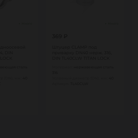
Много
Много
369 ₽
одноосевой
Штуцер CLAMP под
4, DIN
приварку DN40 нерж. 316,
 LOCK
DIN TL40CLW TITAN LOCK
веющая сталь
Материал:
нержавеющая сталь
316
р (DN), мм:
40
Условный диаметр (DN), мм:
40
C
Артикул:
TL40CLW
1