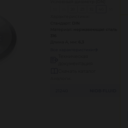
Условный диаметр (DN)
10
15
20
25
32
40
50
Характеристики:
65
80
100
125
150
Стандарт:
DIN
Материал:
нержавеющая сталь
316
Длина A, мм:
6,3
Все характеристики
Техническая
документация
Скачать каталог
Аналоги:
21240
NIOB FLUID