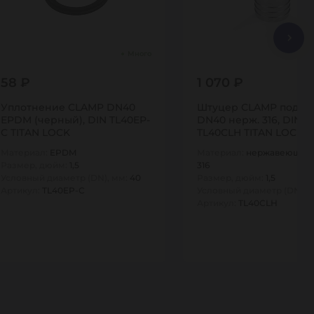
Много
58 ₽
1 070 ₽
Уплотнение CLAMP DN40
Штуцер CLAMP под ру
EPDM (черный), DIN TL40EP-
DN40 нерж. 316, DIN
C TITAN LOCK
TL40CLH TITAN LOCK
Материал:
EPDM
Материал:
нержавеющая 
Размер, дюйм:
1,5
316
Условный диаметр (DN), мм:
40
Размер, дюйм:
1,5
Артикул:
TL40EP-C
Условный диаметр (DN), 
Артикул:
TL40CLH
1
1