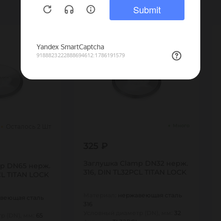
Много
Осталось 2 Шт
325 ₽
Заглушка Clamp DN32 нерж.
p DN65 нерж.
316, DIN TL32PCL TITAN LOCK
CL TITAN LOCK
Материал:
нержавеющая сталь
веющая сталь
316
Условный диаметр (DN), мм:
32
р (DN), мм:
65