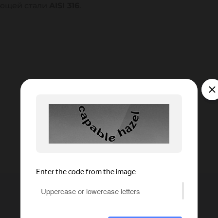
ющей стали
AISI 316
.