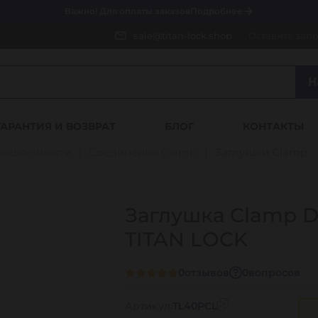
Важно! Для оплаты заказов
Подробнее
sale@titan-lock.shop
Оставить зап
Н
ГАРАНТИЯ И ВОЗВРАТ
БЛОГ
КОНТАКТЫ
мышленности
Соединения Clamp
Заглушки Clamp
Заглушка Clamp D
TITAN LOCK
0
отзывов
0
вопросов
Артикул:
TL40PCL