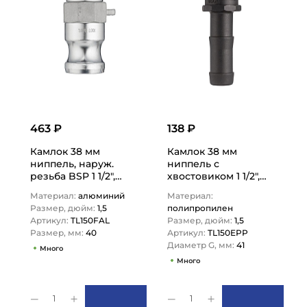
463 ₽
138 ₽
Камлок 38 мм
Камлок 38 мм
ниппель, наруж.
ниппель с
резьба BSP 1 1/2",
хвостовиком 1 1/2",
TL150FAL TITAN LOCK
TL150EPP TITAN LOCK
Материал:
алюминий
Материал:
Размер, дюйм:
1,5
полипропилен
Артикул:
TL150FAL
Размер, дюйм:
1,5
Размер, мм:
40
Артикул:
TL150EPP
Диаметр G, мм:
41
Много
Много
1
1