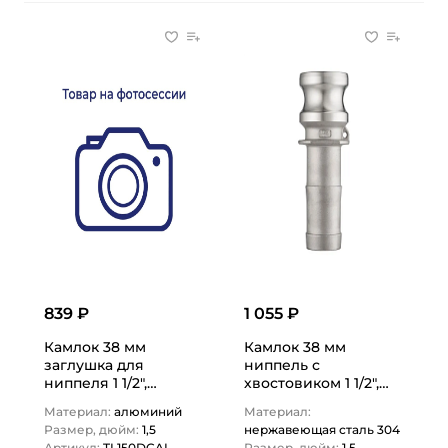
839 ₽
1 055 ₽
Камлок 38 мм
Камлок 38 мм
заглушка для
ниппель с
ниппеля 1 1/2",
хвостовиком 1 1/2",
TL150DCAL TITAN
AISI304, TL150ESS
Материал:
алюминий
Материал:
LOCK
TITAN LOCK
Размер, дюйм:
1,5
нержавеющая сталь 304
Артикул:
TL150DCAL
Размер, дюйм:
1,5