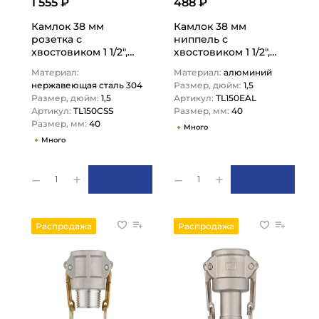
1 555 ₽
488 ₽
Камлок 38 мм
Камлок 38 мм
розетка с
ниппель с
хвостовиком 1 1/2",
хвостовиком 1 1/2",
AISI304, TL150CSS
TL150EAL TITAN LOCK
Материал:
Материал:
алюминий
TITAN LOCK
нержавеющая сталь 304
Размер, дюйм:
1,5
Размер, дюйм:
1,5
Артикул:
TL150EAL
Артикул:
TL150CSS
Размер, мм:
40
Размер, мм:
40
Много
Много
1
1
Распродажа
Распродажа