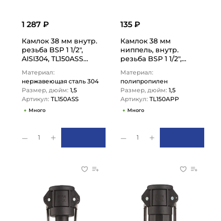
1 287 ₽
135 ₽
Камлок 38 мм внутр.
Камлок 38 мм
резьба BSP 1 1/2",
ниппель, внутр.
AISI304, TL150ASS
резьба BSP 1 1/2",
TITAN LOCK
TL150APP TITAN LOCK
Материал:
Материал:
нержавеющая сталь 304
полипропилен
Размер, дюйм:
1,5
Размер, дюйм:
1,5
Артикул:
TL150ASS
Артикул:
TL150APP
Много
Много
1
1