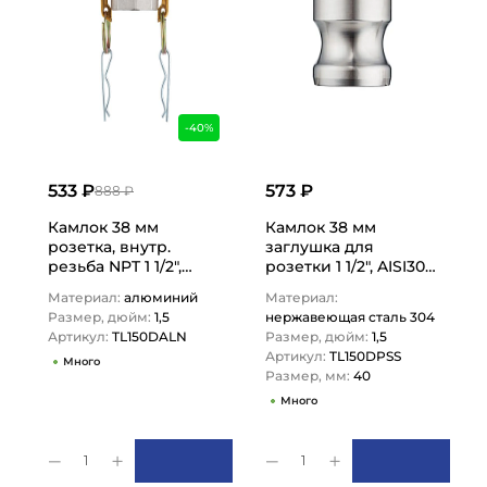
-40%
533 ₽
573 ₽
888 ₽
Камлок 38 мм
Камлок 38 мм
розетка, внутр.
заглушка для
резьба NPT 1 1/2",
розетки 1 1/2", AISI304,
TL150DALN TITAN
TL150DPSS TITAN
Материал:
алюминий
Материал:
LOCK
LOCK
Размер, дюйм:
1,5
нержавеющая сталь 304
Артикул:
TL150DALN
Размер, дюйм:
1,5
Артикул:
TL150DPSS
Много
Размер, мм:
40
Много
1
1