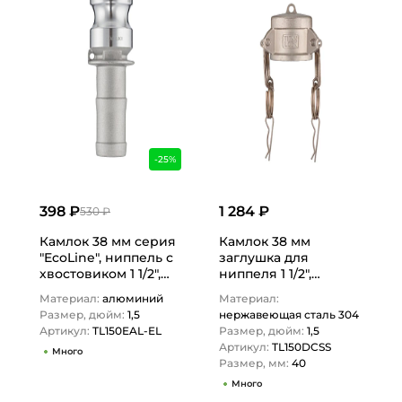
-25%
398 ₽
1 284 ₽
530 ₽
Камлок 38 мм серия
Камлок 38 мм
"EcoLine", ниппель с
заглушка для
хвостовиком 1 1/2",
ниппеля 1 1/2",
TL150EAL-EL TITAN
AISI304, TL150DCSS
Материал:
алюминий
Материал:
LOCK
TITAN LOCK
Размер, дюйм:
1,5
нержавеющая сталь 304
Артикул:
TL150EAL-EL
Размер, дюйм:
1,5
Артикул:
TL150DCSS
Много
Размер, мм:
40
Много