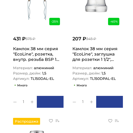
-25%
-40%
431 ₽
207 ₽
575 ₽
345 ₽
Камлок 38 мм серия
Камлок 38 мм серия
"EcoLine", розетка,
"EcoLine", заглушка
внутр. резьба BSP 1
для розетки 1 1/2",
1/2", TL150DAL-EL
TL150DPAL-EL TITAN
Материал:
алюминий
Материал:
алюминий
TITAN LOCK
LOCK
Размер, дюйм:
1,5
Размер, дюйм:
1,5
Артикул:
TL150DAL-EL
Артикул:
TL150DPAL-EL
Много
Много
1
1
Распродажа