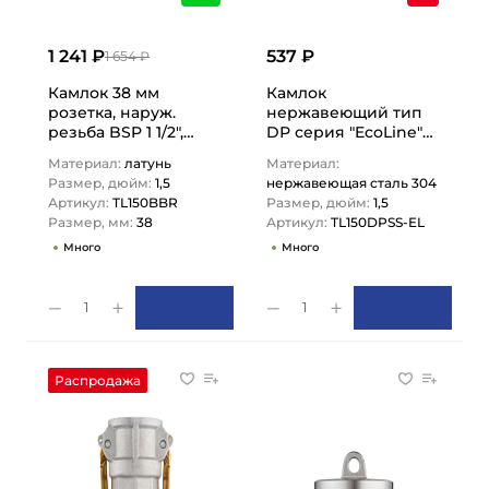
1 241 ₽
537 ₽
1 654 ₽
Камлок 38 мм
Камлок
розетка, наруж.
нержавеющий тип
резьба BSP 1 1/2",
DР серия "EcoLine"
TL150BBR TITAN LOCK
заглушка для
Материал:
латунь
Материал:
розетки 1 1/2",
Размер, дюйм:
1,5
нержавеющая сталь 304
TL150DPSS-EL…
Артикул:
TL150BBR
Размер, дюйм:
1,5
Размер, мм:
38
Артикул:
TL150DPSS-EL
Много
Много
1
1
Распродажа