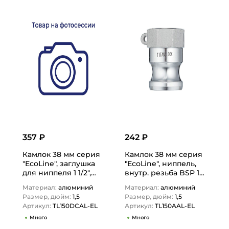
357 ₽
242 ₽
Камлок 38 мм серия
Камлок 38 мм серия
"EcoLine", заглушка
"EcoLine", ниппель,
для ниппеля 1 1/2",
внутр. резьба BSP 1
TL150DCAL-EL TITAN
1/2", TL150AAL-EL
Материал:
алюминий
Материал:
алюминий
LOCK
TITAN LOCK
Размер, дюйм:
1,5
Размер, дюйм:
1,5
Артикул:
TL150DCAL-EL
Артикул:
TL150AAL-EL
Много
Много