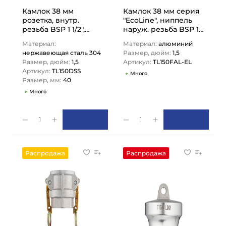
Камлок 38 мм
Камлок 38 мм серия
розетка, внутр.
"EcoLine", ниппель
резьба BSP 1 1/2",
наруж. резьба BSP 1
AISI304, TL150DSS
1/2", TL150FAL-EL TITAN
Материал:
Материал:
алюминий
TITAN LOCK
LOCK
нержавеющая сталь 304
Размер, дюйм:
1,5
Размер, дюйм:
1,5
Артикул:
TL150FAL-EL
Артикул:
TL150DSS
Много
Размер, мм:
40
Много
1
1
Распродажа
Распродажа