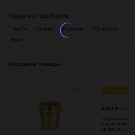
Товар из подборок
1 дюйм
2 дюйма
1/2 дюйма
2 1/2 дюйма
Еще
Похожие товары
Распродажа
5 501 ₽
7 334 ₽
Штуцер с нару
рукав, глад.хво
DN100 (4"), TL
TITAN…