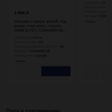
Материал:
латун
Размер, дюйм:
4
Условный диамет
2 896 ₽
Артикул:
TLSM10
Штуцер с наруж. резьб. под
Много
рукав, глад.хвост., латунь,
DN63 (2 1/2"), TLSM65BR-SE
TITAN…
Материал:
латунь
Размер, дюйм:
2,5
Условный диаметр (DN), мм:
63
Артикул:
TLSM65BR-SE
Размер, мм:
штуцер
Много
1
1
Пара к соединению