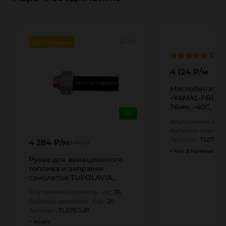
Распродажа
(2)
4 124 ₽/м
Маслобензост
«YAMAL-PREM»,
76мм, -40C, 10b
-25%
всас TL076YM-
Внутренний диам
Рабочее давлени
Артикул:
TL076Y
4 284 ₽/м
5 712 ₽
Нет В Наличии
Рукав для авиационного
топлива и заправки
самолетов TUPOLAVIA,
напорный, внутр. диам.
Внутренний диаметр, мм:
76
76мм, -30C,…
Рабочее давление, бар:
20
Артикул:
TL076TUP
Много