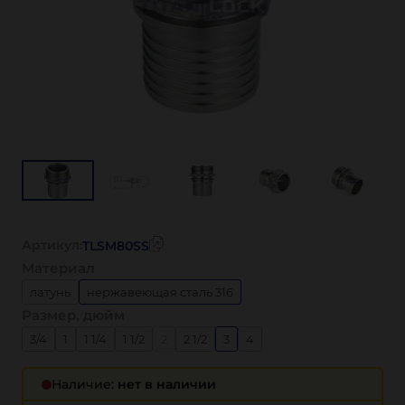
Артикул:
TLSM80SS
Материал
латунь
нержавеющая сталь 316
Размер, дюйм
3/4
1
1 1/4
1 1/2
2
2 1/2
3
4
Наличие:
нет в наличии