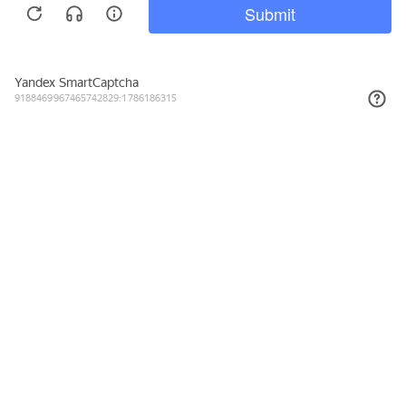
Подписывайтесь на новости и акции
Даю согласие на обработку персональных данных, с
Политикой в
отношении обработки персональных данных (Политикой
конфиденциальности) Оператора
ознакомлен (-на).