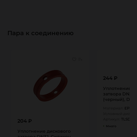
Пара к соединению
244 ₽
Уплотнение д
затвора DN32,
(черный), DIN
TITAN…
Материал:
EPDM
Условный диамет
Артикул:
TLSDG3
204 ₽
Много
Уплотнение дискового
затвора DN32, Силикон