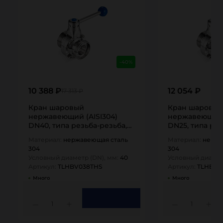
-40%
10 388 ₽
12 054 ₽
17 313 ₽
Кран шаровый
Кран шаровы
нержавеющий (AISI304)
нержавеющий (
DN40, типа резьба-резьба,
DN25, типа рез
DIN TLHBV038THS TITAN…
DIN TLHBV025T
Материал:
нержавеющая сталь
Материал:
нержа
304
304
Условный диаметр (DN), мм:
40
Условный диамет
Артикул:
TLHBV038THS
Артикул:
TLHBV0
Много
Много
1
1