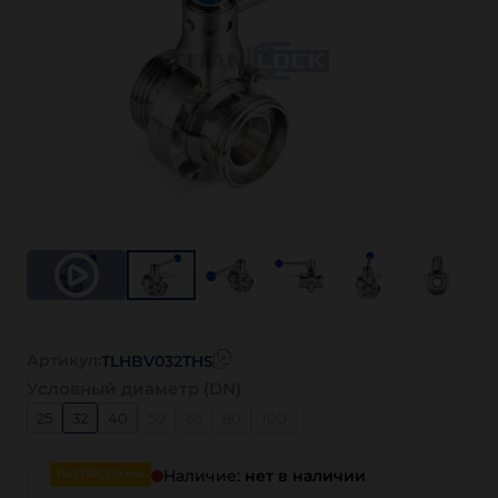
Артикул:
TLHBV032THS
Условный диаметр (DN)
25
32
40
50
65
80
100
Наличие:
нет в наличии
РАСПРОДАЖА