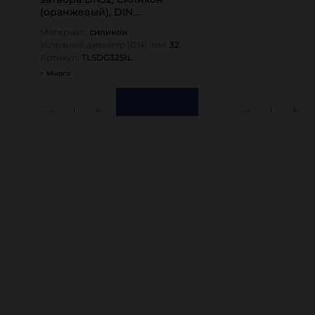
(оранжевый), DIN
TLSDG32SIL TITAN…
Материал:
силикон
Условный диаметр (DN), мм:
32
Артикул:
TLSDG32SIL
Много
1
1