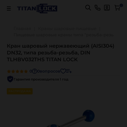
Важно! Для оплаты заказов
Подробнее
0
Главная
Краны шаровые пищевые
Пищевые шаровые краны типа "резьба-резьба"
Кран шаровый нержавеющий (AISI304)
DN32, типа резьба-резьба, DIN
TLHBV032THS TITAN LOCK
0
0
вопросов
Гарантия производителя 1 год
РАСПРОДАЖА