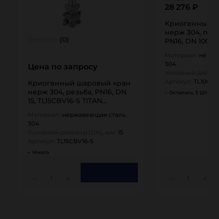
28 276 ₽
Криогенный ш
нерж 304, под
(0)
PN16, DN 100, 
TITAN…
Материал:
нержа
304
Цена по запросу
Условный диамет
Артикул:
TL100C
Криогенный шаровый кран
нерж 304, резьба, PN16, DN
Осталось 3 Шт
15, TL15CBV16-S TITAN…
Материал:
нержавеющая сталь
304
Условный диаметр (DN), мм:
15
Артикул:
TL15CBV16-S
Много
1
1