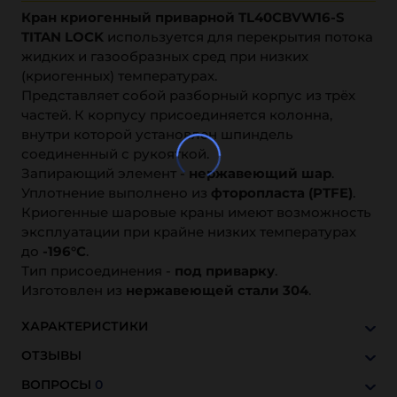
Кран криогенный приварной TL40CBVW16-S
TITAN LOCK
используется для перекрытия потока
жидких и газообразных сред при низких
(криогенных) температурах.
Представляет собой разборный корпус из трёх
частей. К корпусу присоединяется колонна,
внутри которой установлен шпиндель
соединенный с рукояткой.
Запирающий элемент -
нержавеющий шар
.
Уплотнение выполнено из
фторопласта (PTFE)
.
Криогенные шаровые краны имеют возможность
эксплуатации при крайне низких температурах
до
-196°С
.
Тип присоединения -
под приварку
.
Изготовлен из
нержавеющей стали 304
.
ХАРАКТЕРИСТИКИ
ОТЗЫВЫ
ВОПРОСЫ
0