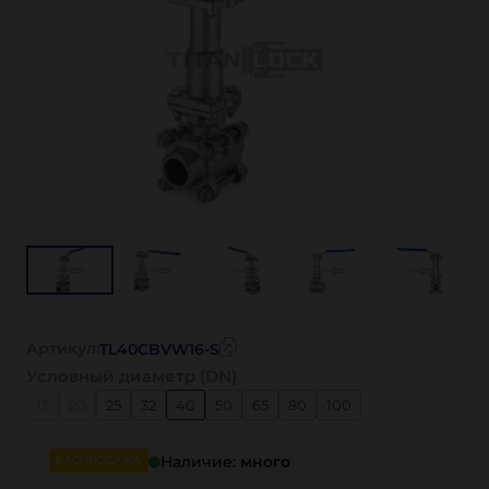
Артикул:
TL40CBVW16-S
Условный диаметр (DN)
15
20
25
32
40
50
65
80
100
Наличие:
много
РАСПРОДАЖА