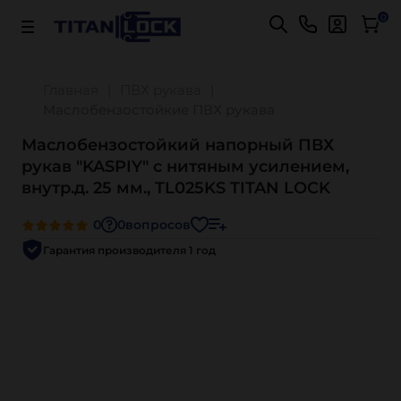
Важно! Для оплаты заказов
Подробнее
0
Главная
ПВХ рукава
Маслобензостойкие ПВХ рукава
Маслобензостойкий напорный ПВХ
рукав "KASPIY" с нитяным усилением,
внутр.д. 25 мм., TL025KS TITAN LOCK
0
0
вопросов
Гарантия производителя 1 год