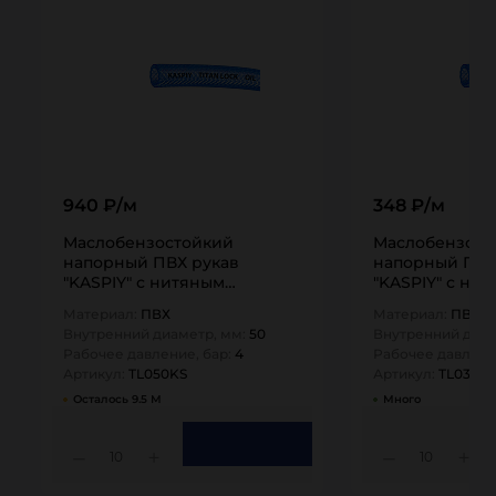
940 ₽/м
348 ₽/м
Маслобензостойкий
Маслобензост
напорный ПВХ рукав
напорный ПВХ
"KASPIY" с нитяным
"KASPIY" с ни
усилением, внутр.д. 50 мм.,…
усилением, вну
Материал:
ПВХ
Материал:
ПВХ
Внутренний диаметр, мм:
50
Внутренний диам
Рабочее давление, бар:
4
Рабочее давлени
Артикул:
TL050KS
Артикул:
TL032KS
Осталось 9.5 М
Много
10
10