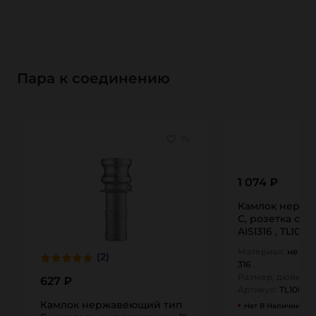
Пара к соединению
1 074 ₽
Камлок нержа
C, розетка с хв
AISI316 , TL100
Материал:
нержа
(2)
316
Размер, дюйм:
1
627 ₽
Артикул:
TL100CS
Камлок нержавеющий тип
Нет В Наличии