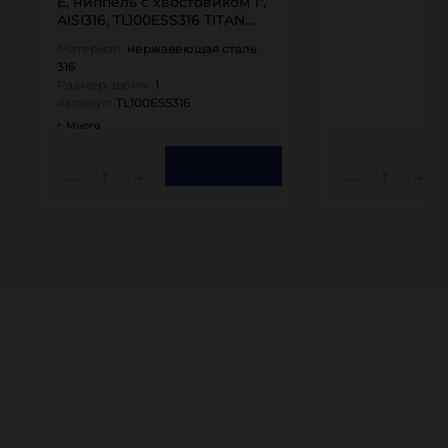
E, ниппель с хвостовиком 1",
AISI316, TL100ESS316 TITAN…
Материал:
нержавеющая сталь
316
Размер, дюйм:
1
Артикул:
TL100ESS316
Много
1
1