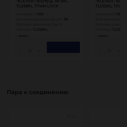
"KLEVER", внутр.д. 38 мм.,
"KLEVER", внутр
TL038KL TITAN LOCK
TL032KL TITAN
Материал:
ПВХ
Материал:
ПВХ
Внутренний диаметр, мм:
38
Внутренний диам
Рабочее давление, бар:
1
Рабочее давлени
Артикул:
TL038KL
Артикул:
TL032KL
Много
Много
10
10
Пара к соединению