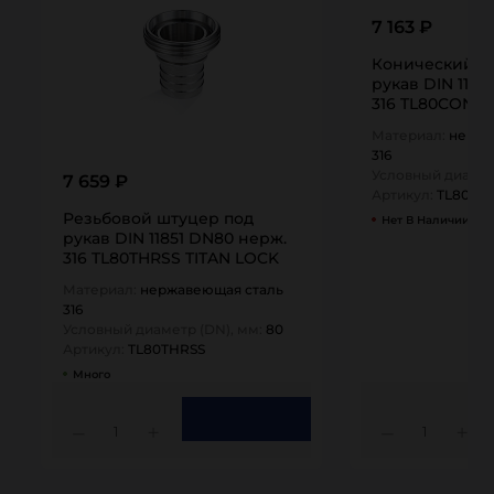
7 163 ₽
Конический ш
рукав DIN 1185
316 TL80CONSS
Материал:
нержа
316
Условный диамет
7 659 ₽
Артикул:
TL80CO
Резьбовой штуцер под
Нет В Наличии
рукав DIN 11851 DN80 нерж.
316 TL80THRSS TITAN LOCK
Материал:
нержавеющая сталь
316
Условный диаметр (DN), мм:
80
Артикул:
TL80THRSS
Много
1
1