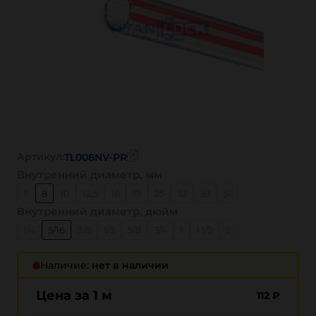
Артикул:
TL008NV-PR
Внутренний диаметр, мм
6
8
10
12,5
16
19
25
32
38
51
Внутренний диаметр, дюйм
1/4
5/16
3/8
1/2
5/8
3/4
1
1 1/2
2
Наличие:
нет в наличии
Цена за 1 м
112
₽