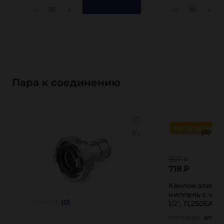
10
10
Пара к соединению
Распродажа
(0)
957 ₽
718 ₽
Камлок алюми
ниппель с хво
(0)
1/2", TL250EAL 
Материал:
алюм