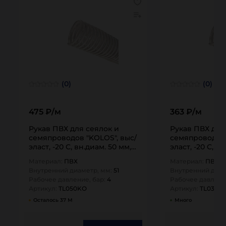
(0)
(0)
475 ₽/м
363 ₽/м
Рукав ПВХ для сеялок и
Рукав ПВХ для
семяпроводов "KOLOS", выс/
семяпроводов 
эласт, -20 С, вн.диам. 50 мм,
эласт, -20 С, в
н/вс,…
н/вс,…
Материал:
ПВХ
Материал:
ПВХ
Внутренний диаметр, мм:
51
Внутренний диам
Рабочее давление, бар:
4
Рабочее давлени
Артикул:
TL050KO
Артикул:
TL038K
Осталось 37 М
Много