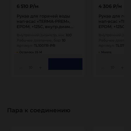
6 510 ₽/м
4 306 ₽/м
Рукав для горячей воды
Рукав для гор
нап-всас «TERMA-PREM»,
нап-всас «TER
EPDM, +125C, внутр.диам.
EPDM, +125C, в
100мм, TL100TR-PR TITAN…
76мм, TL076TR
Внутренний диаметр, мм:
100
Внутренний диам
Рабочее давление, бар:
10
Рабочее давлени
Артикул:
TL100TR-PR
Артикул:
TL076T
Осталось 25 М
Много
10
10
Пара к соединению