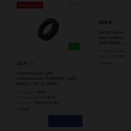
Распродажа
508 ₽
Заглушка уни
для соединен
(AIR KING), ст
-40%
TITAN…
Материал:
оцинк
Артикул:
TLGPLU
32 ₽
Много
53 ₽
Уплотнение для
соединения "GERMES" (AIR
KING), 1 1/4"-2", NBR,
TLGS4LUG-BU…
Материал:
NBR
Размер, дюйм:
1,25-2
Артикул:
TLGS4LUG-BU
Много
1
1