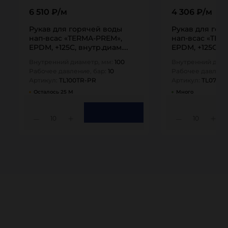
6 510 ₽/м
4 306 ₽/м
Рукав для горячей воды
Рукав для гор
нап-всас «TERMA-PREM»,
нап-всас «TER
EPDM, +125C, внутр.диам.
EPDM, +125C, в
100мм, TL100TR-PR TITAN…
76мм, TL076TR
Внутренний диаметр, мм:
100
Внутренний диам
Рабочее давление, бар:
10
Рабочее давлени
Артикул:
TL100TR-PR
Артикул:
TL076T
Осталось 25 М
Много
10
10