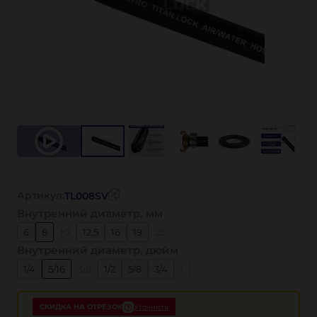
Артикул:
TL008SV
Внутренний диаметр, мм
6
8
10
12,5
16
19
25
Внутренний диаметр, дюйм
1/4
5/16
3/8
1/2
5/8
3/4
1
СКИДКА НА ОТРЕЗОК
Уточнить