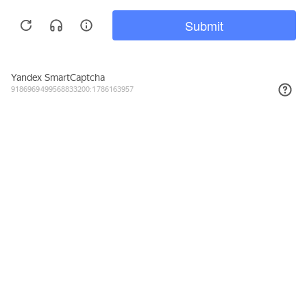
121₽
КУПИТЬ
Подписывайтесь на новости и акции
Даю согласие на обработку персональных данных, с
Политикой в
отношении обработки персональных данных (Политикой
конфиденциальности) Оператора
ознакомлен (-на).