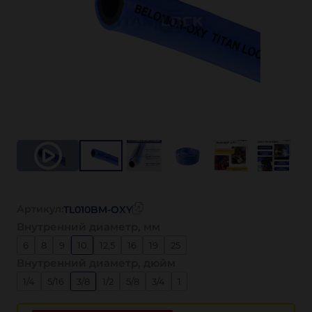
Артикул:
TL010BM-OXY
Внутренний диаметр, мм
6
8
9
10
12,5
16
19
25
Внутренний диаметр, дюйм
1/4
5/16
3/8
1/2
5/8
3/4
1