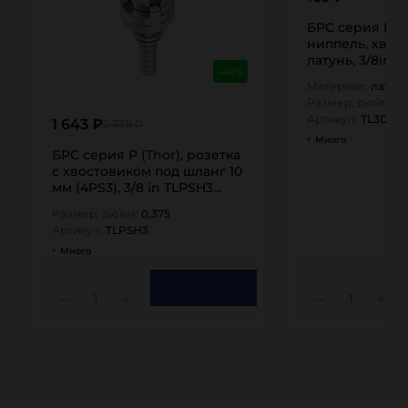
БРС серия D, I
ниппель, хвост
латунь, 3/8in 
-40%
TITAN…
Материал:
латун
Размер, дюйм:
0,
Артикул:
TL3DMH
1 643 ₽
2 738 ₽
Много
БРС серия P (Thor), розетка
с хвостовиком под шланг 10
мм (4PS3), 3/8 in TLPSH3
TITAN…
Размер, дюйм:
0,375
Артикул:
TLPSH3
Много
1
1