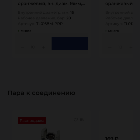
оранжевый, вн. диам. 16мм,
оранжевый, вн.
20bar, TL016BM-PRP TITAN…
20bar, TL013B
Внутренний диаметр, мм:
16
Внутренний диам
Рабочее давление, бар:
20
Рабочее давлени
Артикул:
TL016BM-PRP
Артикул:
TL013B
Много
Много
10
10
Пара к соединению
Распродажа
169 ₽