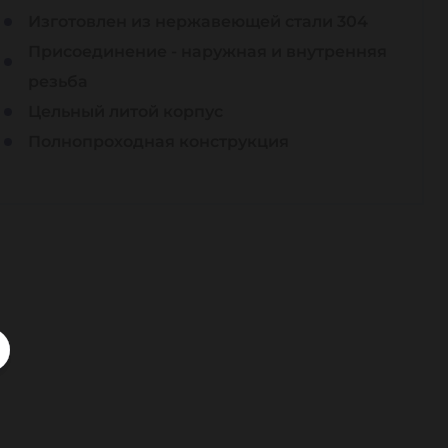
Изготовлен из нержавеющей стали 304
Присоединение - наружная и внутренняя
резьба
Цельный литой корпус
Полнопроходная конструкция