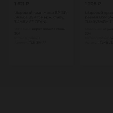
1 621 ₽
1 208 ₽
Шаровый кран мини ВР-ВР,
Шаровый кран
резьба BSP 1", нерж. сталь,
резьба BSP 3/4"
TL1MBV-FF TITAN…
TLMBV3/4FM T
Материал:
нержавеющая сталь
Материал:
нержа
304
304
Размер, дюйм:
1
Размер, дюйм:
3/
Артикул:
TL1MBV-FF
Артикул:
TLMBV3
1
1