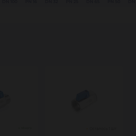
DN 100
PN 16
DN 32
PN 25
DN 65
PN 50
DN
Много
Осталось 1 Шт