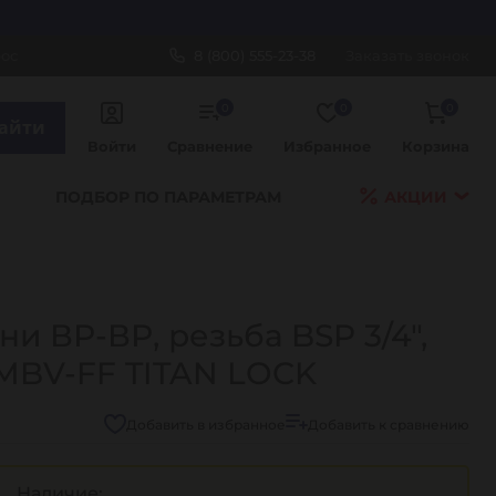
рос
8 (800) 555-23-38
Заказать звонок
0
0
0
айти
Войти
Сравнение
Избранное
Корзина
ПОДБОР ПО ПАРАМЕТРАМ
АКЦИИ
и ВР-ВР, резьба BSP 3/4",
4MBV-FF TITAN LOCK
Добавить в избранное
Добавить к сравнению
Наличие: