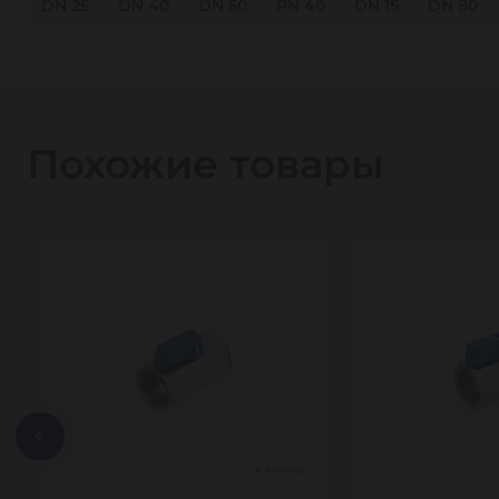
DN 25
DN 40
DN 50
PN 40
DN 15
DN 80
Похожие товары
Много