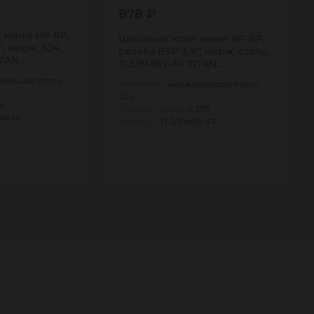
878 ₽
 мини НР-ВР,
Шаровый кран мини ВР-ВР,
, нерж. 304,
резьба BSP 3/8", нерж. сталь,
ITAN…
TL3/8MBV-FF TITAN…
веющая сталь
Материал:
нержавеющая сталь
304
4
Размер, дюйм:
0,375
/4FM
Артикул:
TL3/8MBV-FF
1