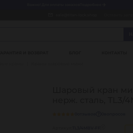
Важно! Для оплаты заказов
Подробнее
sale@titan-lock.shop
Оставить зап
Н
ГАРАНТИЯ И ВОЗВРАТ
БЛОГ
КОНТАКТЫ
вые краны
Краны шаровые мини
Шаровый кран мин
нерж. сталь, TL3/
0
отзывов
0
вопросов
Артикул:
TL3/4MBV-FF