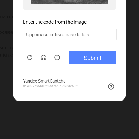
 и наружной резьбой, а также рукоятки.
ержавеющий шар с проходным отверстием.
м в труднодоступных местах с ограниченным
DIN
из нержавеющей стали
AISI 304
.