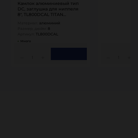
Камлок алюминиевый тип
DC, заглушка для ниппеля
8", TL800DCAL TITAN…
Материал:
алюминий
Размер, дюйм:
8
Артикул:
TL800DCAL
Много
1
1