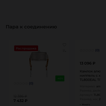
Пара к соединению
Распродажа
(0)
13 096 ₽
Камлок алюми
ниппель с хвос
-40%
TL800EAL TITA
(0)
Материал:
алюм
Размер, дюйм:
8
Артикул:
TL800E
12 386 ₽
Размер, мм:
200
7 432 ₽
Много