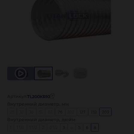
Артикул:
TL200KR10
Внутренний диаметр, мм
25
32
38
51
63
76
102
127
152
203
Внутренний диаметр, дюйм
1
1 1/4
1 1/2
2
2 1/2
3
4
5
6
8