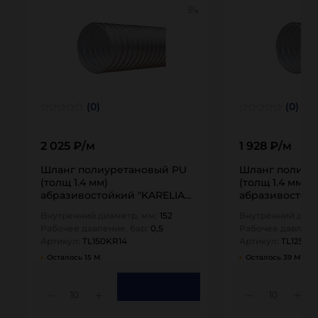
(0)
(0)
2 025 ₽/м
1 928 ₽/м
Шланг полиуретановый PU
Шланг полиур
(толщ 1.4 мм)
(толщ 1.4 мм)
абразивостойкий "KARELIA",
абразивостойк
внутр.диам. 150 мм…
внутр.диам. 12
Внутренний диаметр, мм:
152
Внутренний диам
Рабочее давление, бар:
0,5
Рабочее давлени
Артикул:
TL150KR14
Артикул:
TL125KR
Осталось 15 М
Осталось 39 М
10
10