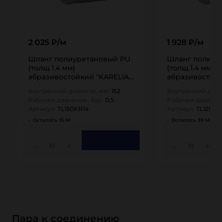
2 025 ₽/м
1 928 ₽/м
Шланг полиуретановый PU
Шланг полиур
(толщ 1.4 мм)
(толщ 1.4 мм)
абразивостойкий "KARELIA",
абразивостойк
внутр.диам. 150 мм…
внутр.диам. 12
Внутренний диаметр, мм:
152
Внутренний диам
Рабочее давление, бар:
0,5
Рабочее давлени
Артикул:
TL150KR14
Артикул:
TL125KR
Осталось 15 М
Осталось 39 М
10
10
Пара к соединению