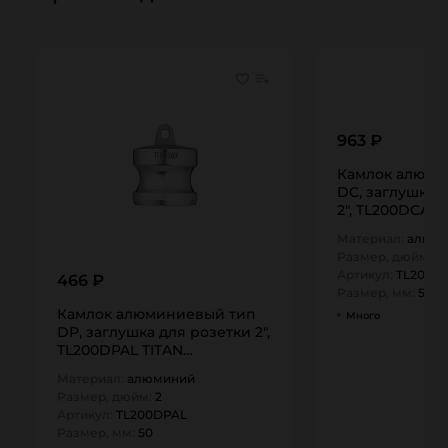
963 ₽
Камлок алюми
DC, заглушка 
2", TL200DCAL 
Материал:
алюм
Размер, дюйм:
2
Артикул:
TL200D
466 ₽
Размер, мм:
50
Камлок алюминиевый тип
Много
DР, заглушка для розетки 2",
TL200DPAL TITAN…
Материал:
алюминий
Размер, дюйм:
2
Артикул:
TL200DPAL
Размер, мм:
50