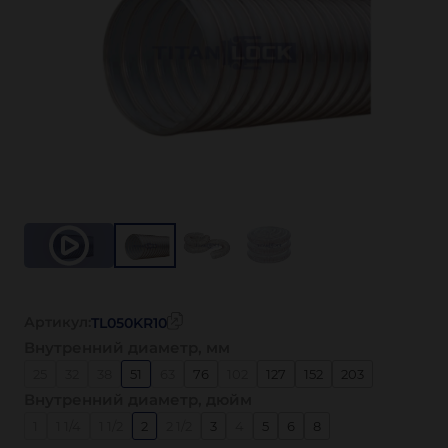
Артикул:
TL050KR10
Внутренний диаметр, мм
25
32
38
51
63
76
102
127
152
203
Внутренний диаметр, дюйм
1
1 1/4
1 1/2
2
2 1/2
3
4
5
6
8