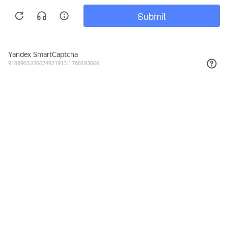
Подписывайтесь на новости и акции
Даю согласие на обработку персональных данных, с
Политикой в
отношении обработки персональных данных (Политикой
конфиденциальности) Оператора
ознакомлен (-на).