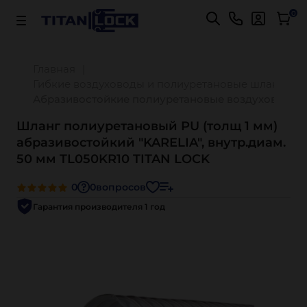
Важно! Для оплаты заказов
Подробнее
0
Главная
Гибкие воздуховоды и полиуретановые шланги
Абразивостойкие полиуретановые воздуховоды
Шланг полиуретановый PU (толщ 1 мм)
абразивостойкий "KARELIA", внутр.диам.
50 мм TL050KR10 TITAN LOCK
0
0
вопросов
Гарантия производителя 1 год