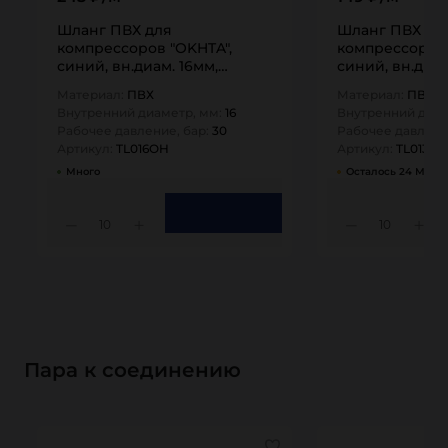
Шланг ПВХ для
Шланг ПВХ дл
компрессоров "OKHTA",
компрессоров 
синий, вн.диам. 16мм,
синий, вн.диам
TL016OH TITAN…
TL013OH TITAN
Материал:
ПВХ
Материал:
ПВХ
Внутренний диаметр, мм:
16
Внутренний диам
Рабочее давление, бар:
30
Рабочее давлени
Артикул:
TL016OH
Артикул:
TL013O
Много
Осталось 24 М
10
10
Пара к соединению