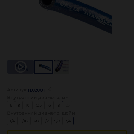
Артикул:
TL020OH
Внутренний диаметр, мм
6
8
10
12,5
16
19
25
Внутренний диаметр, дюйм
1/4
5/16
3/8
1/2
5/8
3/4
1