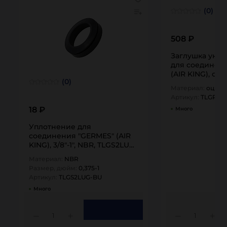
(0)
508 ₽
Заглушка уни
для соединен
(AIR KING), ст
(0)
TITAN…
Материал:
оцинк
Артикул:
TLGPLU
18 ₽
Много
Уплотнение для
соединения "GERMES" (AIR
KING), 3/8"-1", NBR, TLGS2LUG-
BU TITAN…
Материал:
NBR
Размер, дюйм:
0,375-1
Артикул:
TLGS2LUG-BU
Много
1
1