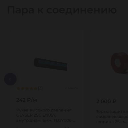
Пара к соединению
(3)
Много
242 ₽/м
2 000 ₽
Рукав высокого давления
Термозащитна
GEYSER 2SC EN857,
самоклеющаяс
внутр.диам. 6мм, TLGY006-
ширина 25мм, 
2SC TITAN…
TITAN…