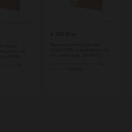
Много
Осталось 40 М
4 382 ₽/м
Термозащитный рукав
й рукав
"EQUATOR", внутр.диам. 102
тр.диам. 110
мм, +260 град. (до +1650
(до +1650
град.,…
Внутренний диаметр, мм:
102
етр, мм:
110
Артикул:
TL102EQ
10