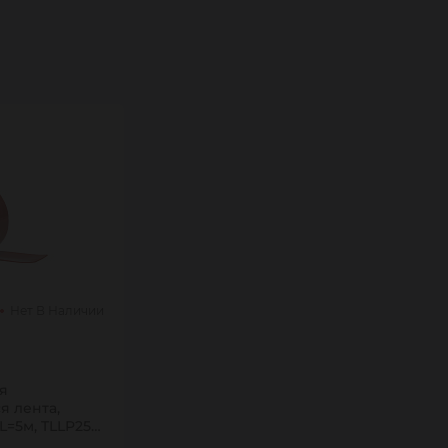
Нет В Наличии
я
я лента,
L=5м, TLLP25/5