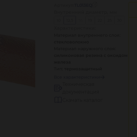
Артикул:
TL013EQ
Внутренний диаметр, мм
10
12,5
16
19
22
25
30
Характеристики:
32
35
38
40
45
48
51
Материал внутреннего слоя:
55
57
60
63
70
76
80
стекловолокно
85
Материал наружного слоя:
силиконовая резина с оксидом
железа
Тип:
термозащитный
Все характеристики
Техническая
документация
Скачать каталог