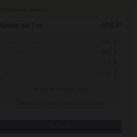
Наличие:
много
Цена за 1 м
475
₽
от 1 м до 20 м
475 ₽
от 21 м до 40 м
460 ₽
от 41 м до 80 м
451 ₽
от 81 м и более
422 ₽
Получить оптовую цену
Подробнее о партнёрской программе
КУПИТЬ