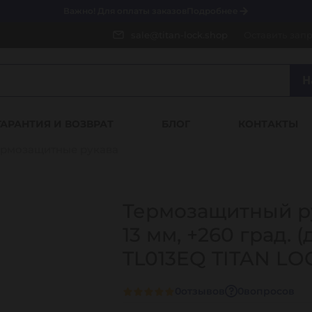
Важно! Для оплаты заказов
Подробнее
sale@titan-lock.shop
Оставить зап
Н
ГАРАНТИЯ И ВОЗВРАТ
БЛОГ
КОНТАКТЫ
ермозащитные рукава
Термозащитный ру
13 мм, +260 град. 
TL013EQ TITAN LO
0
отзывов
0
вопросов