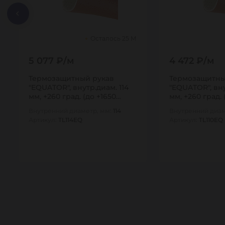
Осталось 25 М
5 077 ₽/м
4 472 ₽/м
Термозащитный рукав
Термозащитны
"EQUATOR", внутр.диам. 114
"EQUATOR", вну
мм, +260 град. (до +1650
мм, +260 град. 
град.,…
град.,…
Внутренний диаметр, мм:
114
Внутренний диам
Артикул:
TL114EQ
Артикул:
TL110EQ
10
10