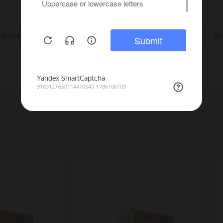
16 мм
6 мм
32 мм
резиновый армированный
12