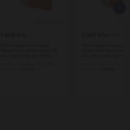
Осталось 30 М
Остало
3 808 ₽/м
2 087 ₽/м
3 478 ₽
Термозащитный рукав
Термозащитный рука
"EQUATOR", внутр.диам. 95
"EQUATOR", внутр.диам
мм, +260 град. (до +1650
мм, +260 град. (до +165
град.,…
град.,…
Внутренний диаметр, мм:
95
Внутренний диаметр, мм
Артикул:
TL095EQ
Артикул:
TL089EQ
10
10