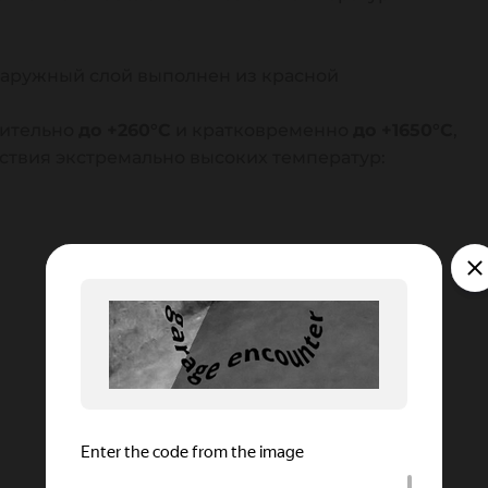
 наружный слой выполнен из красной
жительно
до +260°С
и кратковременно
до +1650°С
,
ствия экстремально высоких температур: