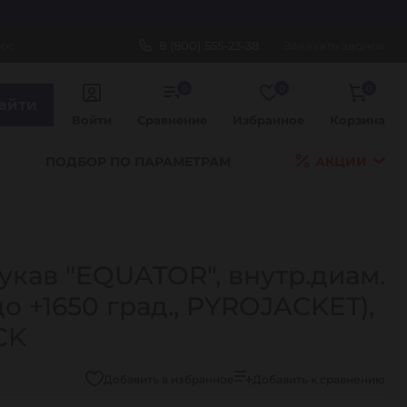
рос
8 (800) 555-23-38
Заказать звонок
0
0
0
айти
Войти
Сравнение
Избранное
Корзина
ПОДБОР ПО ПАРАМЕТРАМ
АКЦИИ
кав "EQUATOR", внутр.диам.
(до +1650 град., PYROJACKET),
CK
Добавить в избранное
Добавить к сравнению