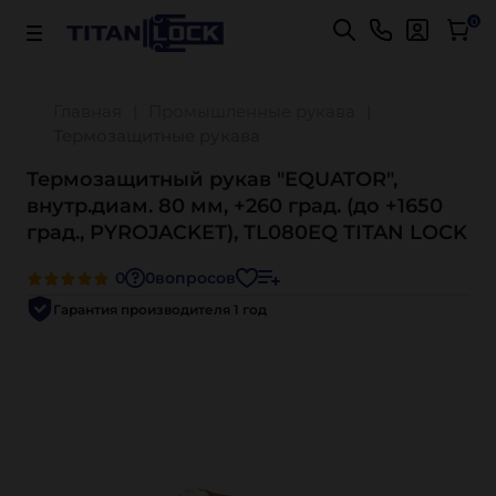
Важно! Для оплаты заказов
Подробнее
0
Главная
Промышленные рукава
Термозащитные рукава
Термозащитный рукав "EQUATOR",
внутр.диам. 80 мм, +260 град. (до +1650
град., PYROJACKET), TL080EQ TITAN LOCK
0
0
вопросов
Гарантия производителя 1 год