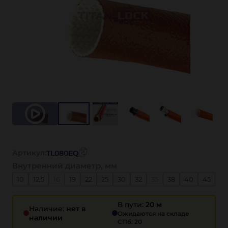
Артикул:
TL080EQ
Внутренний диаметр, мм
10
12,5
16
19
22
25
30
32
35
38
40
45
48
51
55
57
60
63
70
76
80
85
89
В пути:
20 м
Наличие:
нет в
Ожидаются на складе
наличии
СПб: 20