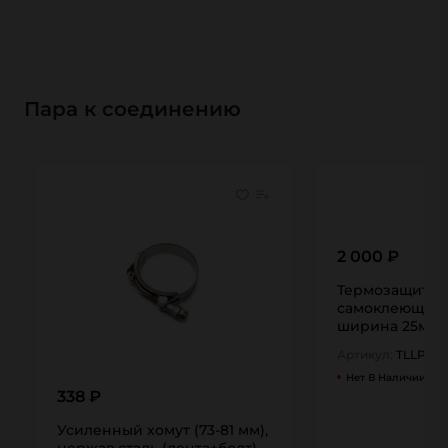
Пара к соединению
2 000 ₽
Термозащитна
самоклеющаяс
ширина 25мм, 
TITAN…
Артикул:
TLLP25/
Нет В Наличии
338 ₽
Усиленный хомут (73-81 мм),
нержав.сталь (лента+болт)