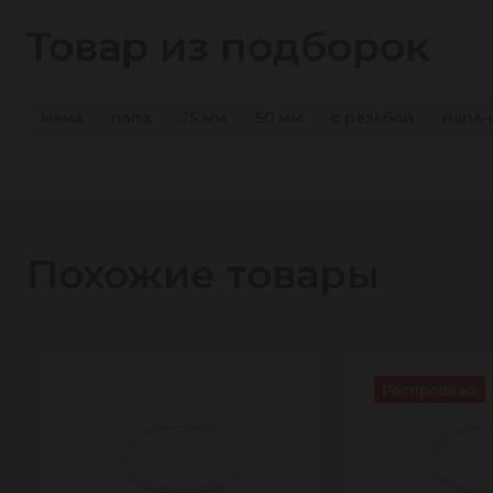
Товар из подборок
мама
папа
75 мм
50 мм
с резьбой
папа-
Похожие товары
Распродажа