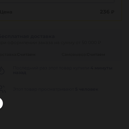
236
Цена
₽
Бесплатная доставка
при оформлении заказа на сумму от 50 000 ₽
оставка:
Считаем
Самовывоз:
Считаем
Последний раз этот товар купили
4 минуты
назад
Этот товар просматривают
5 человек