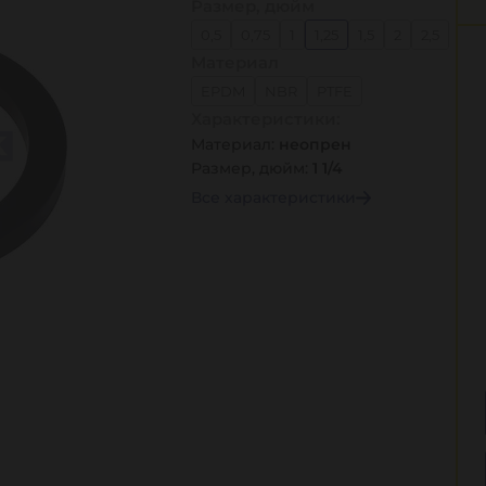
Размер, дюйм
0,5
0,75
1
1,25
1,5
2
2,5
Материал
3
4
5
6
EPDM
NBR
PTFE
Характеристики:
PTFE (резьб.)
Viton
неопрен
Материал:
неопрен
Размер, дюйм:
1 1/4
Все характеристики