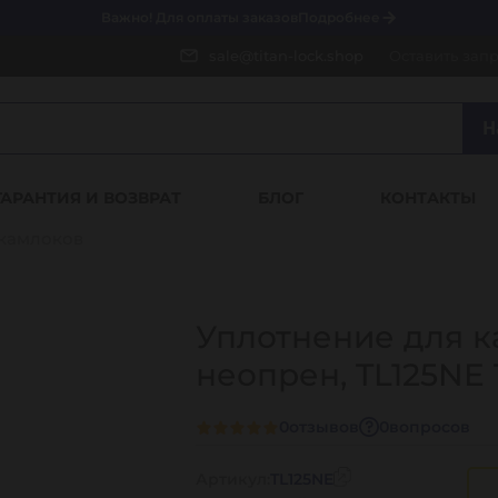
Важно! Для оплаты заказов
Подробнее
sale@titan-lock.shop
Оставить зап
Н
ГАРАНТИЯ И ВОЗВРАТ
БЛОГ
КОНТАКТЫ
 камлоков
Уплотнение для ка
неопрен, TL125NE
0
отзывов
0
вопросов
Артикул:
TL125NE