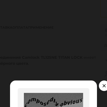
ТАВКА
ОПЛАТА
ПРИМЕНЕНИЕ
Д
оединения Camlock TL125NE TITAN LOCK
имеет
чёрного цвета
.