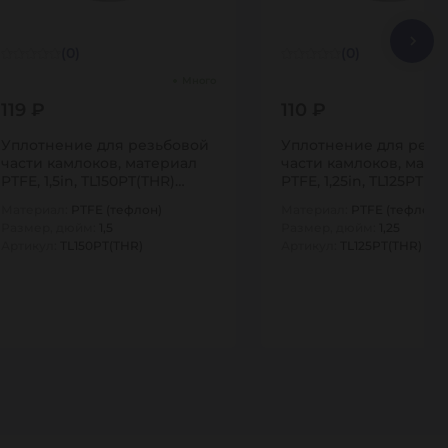
(0)
(0)
Много
119 ₽
110 ₽
Уплотнение для резьбовой
Уплотнение для резь
части камлоков, материал
части камлоков, мате
PTFE, 1,5in, TL150PT(THR)
PTFE, 1,25in, TL125PT(T
TITAN…
TITAN…
Материал:
PTFE (тефлон)
Материал:
PTFE (тефлон)
Размер, дюйм:
1,5
Размер, дюйм:
1,25
Артикул:
TL150PT(THR)
Артикул:
TL125PT(THR)
1
1