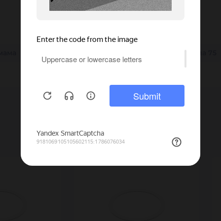
мама
25 мм
SS
150 мм
32 мм
38 мм
папа 75