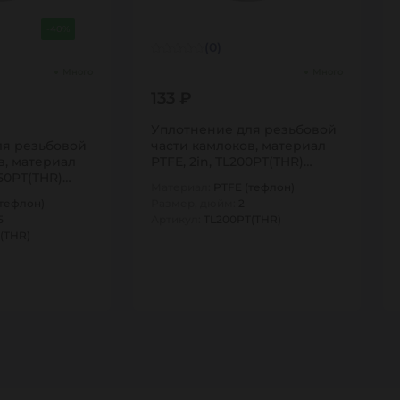
-40%
(0)
Много
Много
133 ₽
Уплотнение для резьбовой
ля резьбовой
части камлоков, материал
в, материал
PTFE, 2in, TL200PT(THR)
250PT(THR)
TITAN…
Материал:
PTFE (тефлон)
(тефлон)
Размер, дюйм:
2
5
Артикул:
TL200PT(THR)
(THR)
1