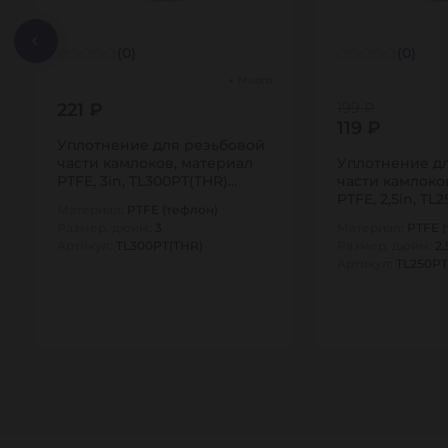
(0)
(0)
Много
221 ₽
199 ₽
119 ₽
Уплотнение для резьбовой
части камлоков, материал
Уплотнение д
PTFE, 3in, TL300PT(THR)
части камлоко
TITAN…
PTFE, 2,5in, TL
Материал:
PTFE (тефлон)
TITAN…
Размер, дюйм:
3
Материал:
PTFE 
Артикул:
TL300PT(THR)
Размер, дюйм:
2,
Артикул:
TL250PT
1
1