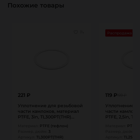
Похожие товары
Распродажа
221 ₽
119 ₽
199 ₽
Уплотнение для резьбовой
Уплотнение д
части камлоков, материал
части камлоко
PTFE, 3in, TL300PT(THR)
PTFE, 2,5in, TL
TITAN…
TITAN…
Материал:
PTFE (тефлон)
Материал:
PTFE 
Размер, дюйм:
3
Размер, дюйм:
2,
Артикул:
TL300PT(THR)
Артикул:
TL250PT