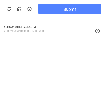
157₽
КУПИТЬ
Подписывайтесь на новости и акции
Даю согласие на обработку персональных данных, с
Политикой в
отношении обработки персональных данных (Политикой
конфиденциальности) Оператора
ознакомлен (-на).