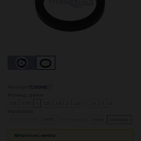
Артикул:
TL100NE
Размер, дюйм
0,5
0,75
1
1,25
1,5
2
2,5
3
4
5
6
Материал
EPDM
NBR
PTFE
PTFE (резьб.)
Viton
неопрен
Наличие:
много