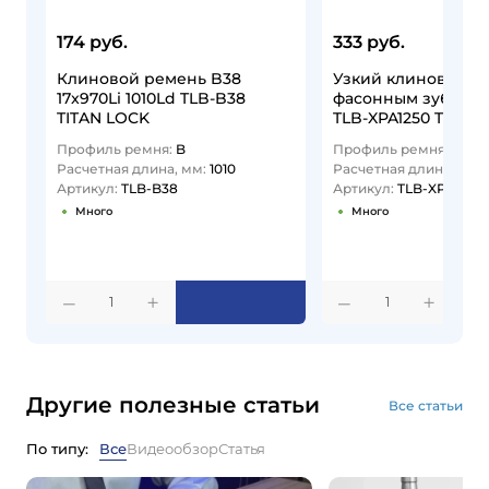
174 руб.
333 руб.
Клиновой ремень B38
Узкий клиновой р
17x970Li 1010Ld TLB-B38
фасонным зубом X
TITAN LOCK
TLB-XPA1250 TITAN
Профиль ремня:
B
Профиль ремня:
XPA
Расчетная длина, мм:
1010
Расчетная длина, мм:
Артикул:
TLB-B38
Артикул:
TLB-XPA1250
Много
Много
1
1
Другие полезные статьи
Все статьи
По типу:
Все
Видеообзор
Статья