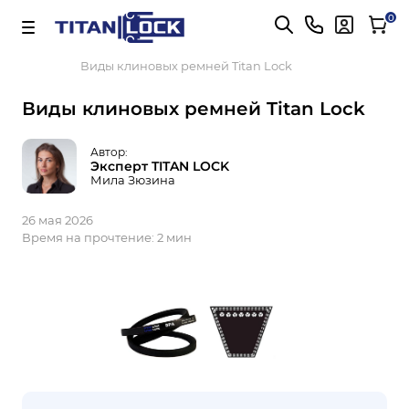
Важно! Для оплаты заказов
Подробнее
0
Главная
Блог
Виды клиновых ремней Titan Lock
Виды клиновых ремней Titan Lock
Автор:
Эксперт TITAN LOCK
Мила Зюзина
26 мая 2026
Время на прочтение:
2 мин