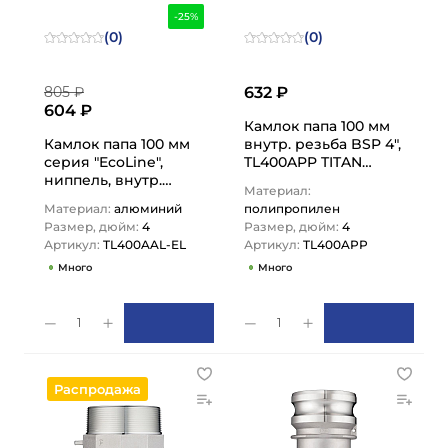
-25%
(0)
(0)
805 ₽
632 ₽
604 ₽
Камлок папа 100 мм
Камлок папа 100 мм
внутр. резьба BSP 4",
серия "EcoLine",
TL400APP TITAN
ниппель, внутр.
LOCK
Материал:
резьба BSP 4",
Материал:
алюминий
полипропилен
TL400AAL-EL TITAN
Размер, дюйм:
4
Размер, дюйм:
4
LOCK
Артикул:
TL400AAL-EL
Артикул:
TL400APP
Много
Много
1
1
Распродажа