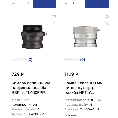
1
1
(0)
(0)
724 ₽
1 109 ₽
Камлок папа 100 мм
Камлок папа 100 мм
наружная резьба
ниппель, внутр.
BSP 4", TL400FPP
резьба NPT 4",
TITAN LOCK
TL400AALN TITAN
Материал:
Материал:
алюминий
LOCK
полипропилен
Размер, дюйм:
4
Размер, дюйм:
4
Артикул:
TL400AALN
Артикул:
TL400FPP
Много