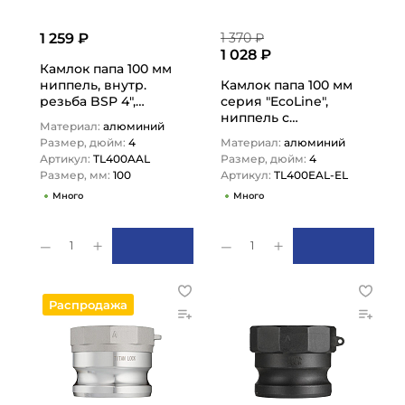
1 259 ₽
1 370 ₽
1 028 ₽
Камлок папа 100 мм
ниппель, внутр.
Камлок папа 100 мм
резьба BSP 4",
серия "EcoLine",
TL400AAL TITAN LOCK
ниппель с
Материал:
алюминий
хвостовиком 4",
Размер, дюйм:
4
Материал:
алюминий
TL400EAL-EL TITAN
Артикул:
TL400AAL
Размер, дюйм:
4
LOCK
Размер, мм:
100
Артикул:
TL400EAL-EL
Много
Много
1
1
Распродажа