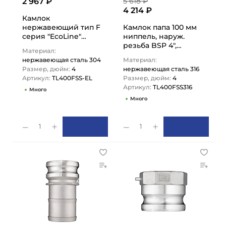
2 967 ₽
5 618 ₽
4 214 ₽
Камлок
нержавеющий тип F
Камлок папа 100 мм
серия "EcoLine"
ниппель, наруж.
ниппель, наруж.
резьба BSP 4",
Материал:
резьба BSP 4",
AISI316, TL400FSS316
нержавеющая сталь 304
Материал:
AISI304,…
TITAN LOCK
Размер, дюйм:
4
нержавеющая сталь 316
Артикул:
TL400FSS-EL
Размер, дюйм:
4
Артикул:
TL400FSS316
Много
Много
1
1