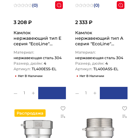
(0)
(0)
3 208 ₽
2 333 ₽
Камлок
Камлок
нержавеющий тип E
нержавеющий тип A
серия "EcoLine"
серия "EcoLine"
ниппель с
ниппель, внутр.
Материал:
Материал:
хвостовиком 4",
резьба BSP 4",
нержавеющая сталь 304
нержавеющая сталь 304
TL400ESS-EL TITAN…
AISI304,…
Размер, дюйм:
4
Размер, дюйм:
4
Артикул:
TL400ESS-EL
Артикул:
TL400ASS-EL
Нет В Наличии
Нет В Наличии
1
1
Распродажа