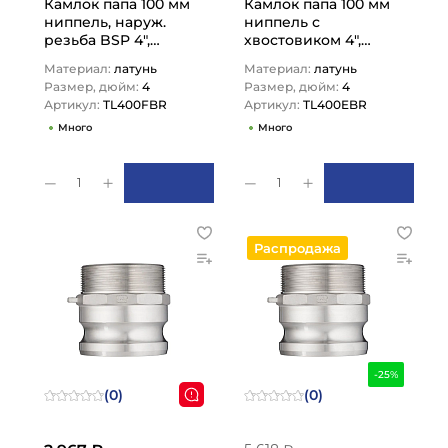
Камлок папа 100 мм
Камлок папа 100 мм
ниппель, наруж.
ниппель с
резьба BSP 4",
хвостовиком 4",
TL400FBR TITAN
TL400EBR TITAN
Материал:
латунь
Материал:
латунь
LOCK
LOCK
Размер, дюйм:
4
Размер, дюйм:
4
Артикул:
TL400FBR
Артикул:
TL400EBR
Много
Много
1
1
Распродажа
-25%
(0)
(0)