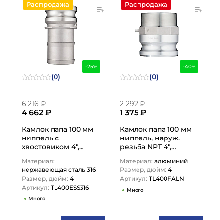
Распродажа
Распродажа
-25%
-40%
(0)
(0)
6 216 ₽
2 292 ₽
4 662 ₽
1 375 ₽
Камлок папа 100 мм
Камлок папа 100 мм
ниппель с
ниппель, наруж.
хвостовиком 4",
резьба NPT 4",
AISI316, TL400ESS316
TL400FALN TITAN
Материал:
Материал:
алюминий
TITAN LOCK
LOCK
нержавеющая сталь 316
Размер, дюйм:
4
Размер, дюйм:
4
Артикул:
TL400FALN
Артикул:
TL400ESS316
Много
Много