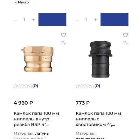
Много
1
1
(0)
(0)
4 960 ₽
773 ₽
Камлок папа 100 мм
Камлок папа 100 мм
ниппель, внутр.
ниппель с
резьба BSP 4",
хвостовиком 4",
TL400ABR TITAN
TL400EPP TITAN
Материал:
латунь
Материал:
LOCK
LOCK
Размер, дюйм:
4
полипропилен