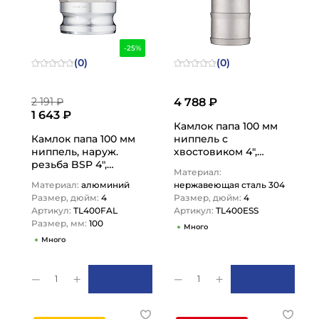
-25%
(0)
(0)
2 191 ₽
4 788 ₽
1 643 ₽
Камлок папа 100 мм
Камлок папа 100 мм
ниппель с
ниппель, наруж.
хвостовиком 4",
резьба BSP 4",
AISI304, TL400ESS
Материал:
TL400FAL TITAN LOCK
TITAN LOCK
Материал:
алюминий
нержавеющая сталь 304
Размер, дюйм:
4
Размер, дюйм:
4
Артикул:
TL400FAL
Артикул:
TL400ESS
Размер, мм:
100
Много
Много
1
1