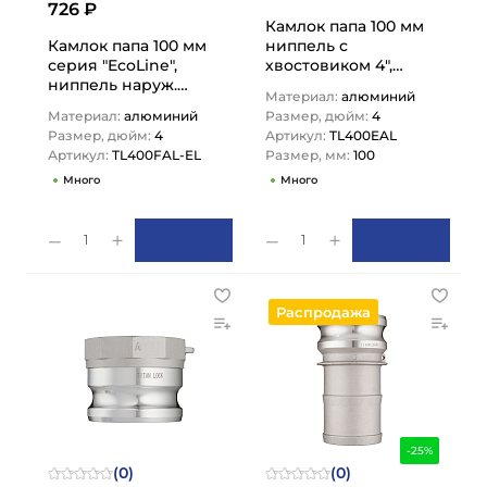
726 ₽
Камлок папа 100 мм
Камлок папа 100 мм
ниппель с
серия "EcoLine",
хвостовиком 4",
ниппель наруж.
TL400EAL TITAN LOCK
Материал:
алюминий
резьба BSP 4",
Материал:
алюминий
Размер, дюйм:
4
TL400FAL-EL TITAN
Размер, дюйм:
4
Артикул:
TL400EAL
LOCK
Артикул:
TL400FAL-EL
Размер, мм:
100
Много
Много
1
1
Распродажа
-25%
(0)
(0)