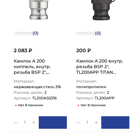
(0)
(0)
2 083 ₽
200 ₽
Камлок A 200
Камлок A 200 внутр.
ниппель, внутр.
резьба BSP 2",
резьба BSP 2",
TL200APP TITAN
AISI316, TL200ASS316
LOCK
Материал:
Материал:
TITAN LOCK
нержавеющая сталь 316
полипропилен
Размер, дюйм:
2
Размер, дюйм:
2
Артикул:
TL200ASS316
Артикул:
TL200APP
Нет В Наличии
Нет В Наличии
1
1