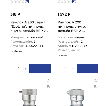
(0)
(0)
318 ₽
1 572 ₽
Камлок A 200 серия
Камлок A 200
"EcoLine", ниппель,
ниппель, внутр.
внутр. резьба BSP 2",
резьба BSP 2",
TL200AAL-EL TITAN
TL200ABR TITAN
Материал:
алюминий
Материал:
латунь
LOCK
LOCK
Размер, дюйм:
2
Размер, дюйм:
2
Артикул:
TL200AAL-EL
Артикул:
TL200ABR
Размер, мм:
38
Много
Много
1
1