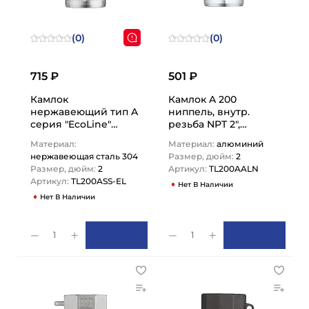
(0)
(0)
715 ₽
501 ₽
Камлок
Камлок A 200
нержавеющий тип A
ниппель, внутр.
серия "EcoLine"
резьба NPT 2",
ниппель, внутр.
TL200AALN TITAN
Материал:
Материал:
алюминий
резьба BSP 2",
LOCK
нержавеющая сталь 304
Размер, дюйм:
2
AISI304,…
Размер, дюйм:
2
Артикул:
TL200AALN
Артикул:
TL200ASS-EL
Нет В Наличии
Нет В Наличии
1
1