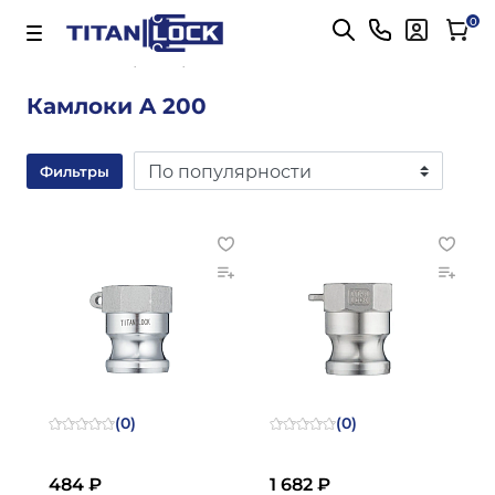
Важно! Для оплаты заказов
Подробнее
0
Главная
2 дюйма
Камлоки A 200
Фильтры
(0)
(0)
484 ₽
1 682 ₽