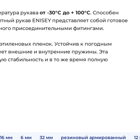
ература рукава
от -30°С до + 100°С
. Способен
тный рукав ENISEY представляет собой готовое
анного присоединительными фитингами.
этиленовых пленок. Устойчив к погодным
ет внешние и внутренние пружины. Эта
ю стабильность и в то же время полную
16 мм
6 мм
32 мм
резиновый армированный
12