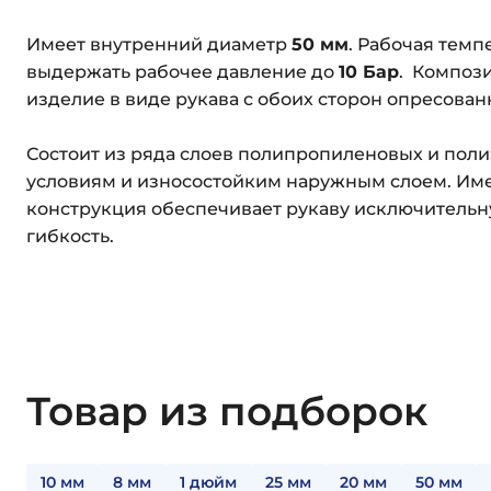
Имеет внутренний диаметр
50 мм
. Рабочая темп
выдержать рабочее давление до
10 Бар
. Компози
изделие в виде рукава с обоих сторон опресов
Состоит из ряда слоев полипропиленовых и поли
условиям и износостойким наружным слоем. Име
конструкция обеспечивает рукаву исключительну
гибкость.
Товар из подборок
10 мм
8 мм
1 дюйм
25 мм
20 мм
50 мм