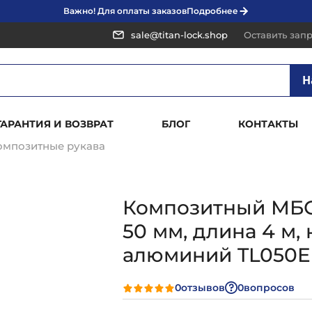
Важно! Для оплаты заказов
Подробнее
sale@titan-lock.shop
Оставить зап
Н
ГАРАНТИЯ И ВОЗВРАТ
БЛОГ
КОНТАКТЫ
омпозитные рукава
Композитный МБС 
50 мм, длина 4 м,
алюминий TL050E
0
отзывов
0
вопросов