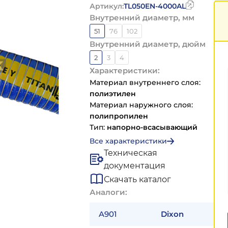
Артикул:
TL050EN-4000AL
Внутренний диаметр, мм
51
76
102
Внутренний диаметр, дюйм
2
3
4
Характеристики:
Материал внутреннего слоя:
полиэтилен
Материал наружного слоя:
полипропилен
Тип:
напорно-всасывающий
Все характеристики
Техническая
документация
Скачать каталог
Аналоги:
A901
Dixon