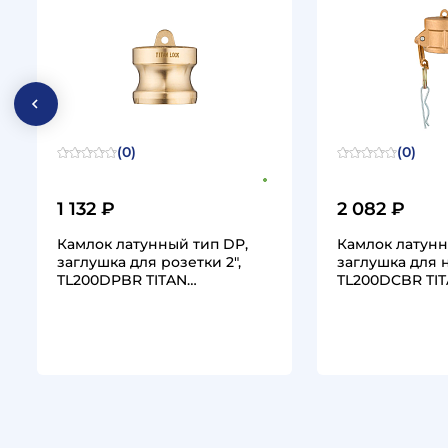
(0)
(0)
1 132 ₽
2 082 ₽
Камлок латунный тип DР,
Камлок латунн
заглушка для розетки 2",
заглушка для н
TL200DPBR TITAN…
TL200DCBR TI
1
1