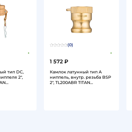
(0)
1 572 ₽
ый тип DC,
Камлок латунный тип A
иппеля 2",
ниппель, внутр. резьба BSP
TAN…
2", TL200ABR TITAN…
1