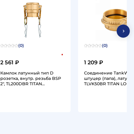
(0)
(0)
2 561 ₽
1 209 ₽
Камлок латунный тип D
Соединение TankWag
розетка, внутр. резьба BSP
штуцер (папа), латунь,
2", TL200DBR TITAN…
TLVK50BR TITAN LOCK
1
1