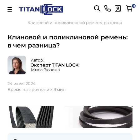
Важно! Для оплаты заказов
Подробнее
0
Главная
Блог
Клиновой и поликлиновой ремень: разница
Клиновой и поликлиновой ремень:
в чем разница?
Автор:
Эксперт TITAN LOCK
Мила Зюзина
24 июля 2024
Время на прочтение:
3 мин