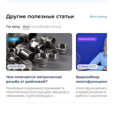
Другие полезные статьи
Все статьи
По типу:
Все
Статья
Видеообзор
Статья
Видеообзор
8 мая 2024
5 июня 2025
Чем отличается метрическая
Видеообзор
резьба от дюймовой?
многофункциональ
TITAN LOCK
Резьбовые соединения применяют в
Многофункциональные
строительных конструкциях, машинах и
универсальными и при
механизмах, трубопроводах и…
работы с различными…