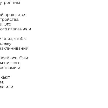
нутренним
рый вращается
тройства,
. Это
ого давления и
и вниз, чтобы
кольку
 заклиниваний
воей оси. Они
ем низкого
ществами и
скают
м.
ию или