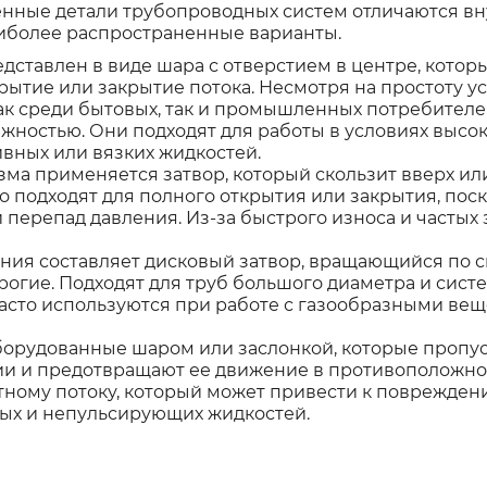
енные детали трубопроводных систем отличаются в
иболее распространенные варианты.
едставлен в виде шара с отверстием в центре, кото
рытие или закрытие потока. Несмотря на простоту ус
к среди бытовых, так и промышленных потребителей
ностью. Они подходят для работы в условиях высок
ивных или вязких жидкостей.
зма применяется затвор, который скользит вверх ил
о подходят для полного открытия или закрытия, пос
перепад давления. Из-за быстрого износа и частых
ния составляет дисковый затвор, вращающийся по с
огие. Подходят для труб большого диаметра и сист
часто используются при работе с газообразными ве
оборудованные шаром или заслонкой, которые пропу
ии и предотвращают ее движение в противоположно
ному потоку, который может привести к поврежден
вых и непульсирующих жидкостей.