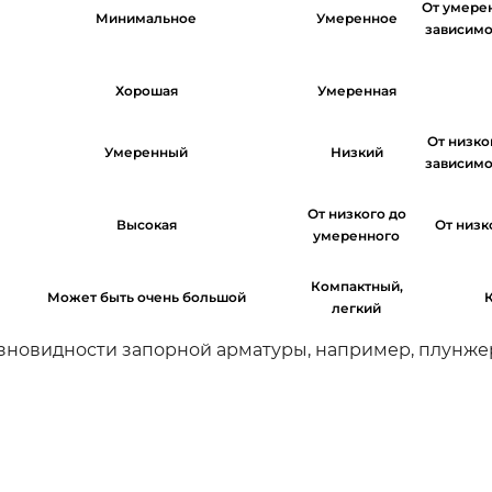
От умерен
Минимальное
Умеренное
зависимо
Хорошая
Умеренная
От низко
Умеренный
Низкий
зависимо
От низкого до
Высокая
От низк
умеренного
Компактный,
Может быть очень большой
легкий
азновидности запорной арматуры, например, плунж