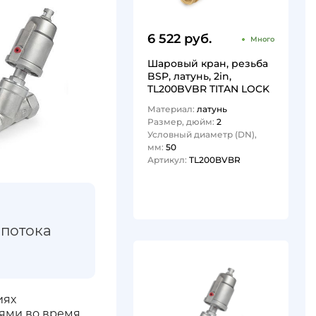
6 522 руб.
Много
Шаровый кран, резьба
BSP, латунь, 2in,
TL200BVBR TITAN LOCK
Материал:
латунь
Размер, дюйм:
2
Условный диаметр (DN),
мм:
50
Артикул:
TL200BVBR
1
 потока
иях
лями во время