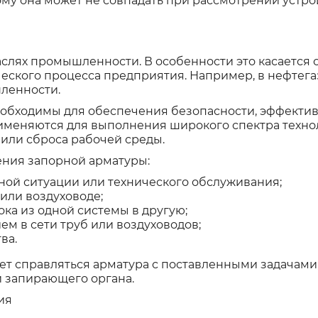
тому она может не совпадать при рассмотрении устро
слях промышленности. В особенности это касается о
еского процесса предприятия. Например, в нефтега
ленности.
обходимы для обеспечения безопасности, эффектив
рименяются для выполнения широкого спектра техно
 или сброса рабочей среды.
ния запорной арматуры:
ной ситуации или технического обслуживания;
или воздуховоде;
ка из одной системы в другую;
м в сети труб или воздуховодов;
ва.
дет справляться арматура с поставленными задачам
й запирающего органа.
ия