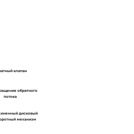
атный клапан
ращение обратного
потока
иненный дисковый
оротный механизм