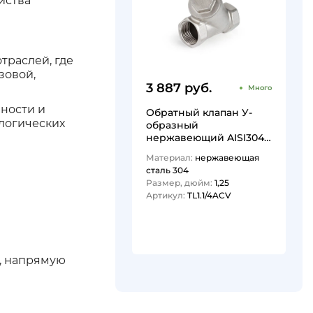
йства
траслей, где
зовой,
3 887 руб.
Много
ности и
Обратный клапан У-
логических
образный
нержавеющий AISI304,
ВР/ВР 1 1/4", TL1.1/4ACV
Материал:
нержавеющая
TITAN…
сталь 304
Размер, дюйм:
1,25
Артикул:
TL1.1/4ACV
1
и, напрямую