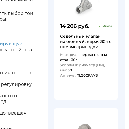
ять выбор той
ры,
14 206 руб.
Много
Седельный клапан
наклонный, нерж. 304 с
улирующую
.
пневмоприводом
е устройства
(нерж.), DN50
Материал:
нержавеющая
TL50CPAVS TITAN…
сталь 304
Условный диаметр (DN),
мм:
50
вия извне, а
Артикул:
TL50CPAVS
 регулировку
1
мости от
од.
едотвращая