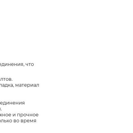
единения, что
лтов.
ладка, материал
оединения
.
жное и прочное
олько во время