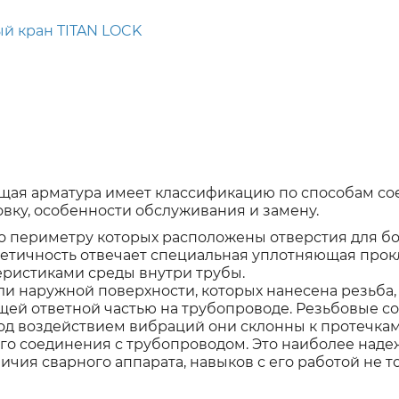
й кран TITAN LOCK
щая арматура имеет классификацию по способам со
вку, особенности обслуживания и замену.
 по периметру которых расположены отверстия для бо
етичность отвечает специальная уплотняющая прок
теристиками среды внутри трубы.
ли наружной поверхности, которых нанесена резьба,
ей ответной частью на трубопроводе. Резьбовые с
под воздействием вибраций они склонны к протечкам
го соединения с трубопроводом. Это наиболее наде
чия сварного аппарата, навыков с его работой не т