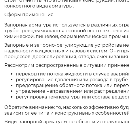
Стоит отметить, что это типовая конструкция, поэ
конкретного вида арматуры.
Сферы применения
Запорная арматура используется в различных отра
трубопроводы являются основой всего технологич
химической, пищевой, фармацевтической промыш
Запорные и запорно-регулирующие устройства не
надежности жидкостных и газовых систем. Они п
процессов: дросселирования, отвода, смешивания
Рассмотрим распространенные ситуации примене
перекрытие потока жидкости в случае аварий
регулирование давления или расхода в трубе 
предотвращение обратного потока или перето
управление направлением или распределение
регулировка температуры или состава вещест
Обратите внимание: то, насколько эффективно бу
зависит от ее типа и конструктивных особенносте
Виды запорной арматуры по области использован