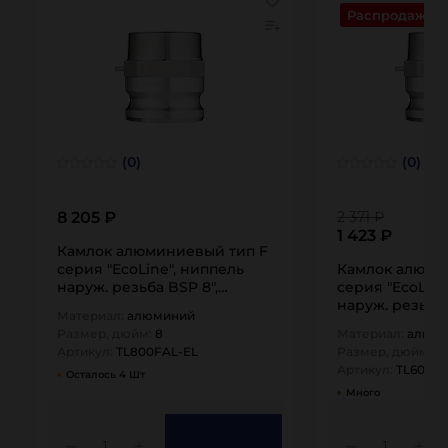
Распродажа
(0)
(0)
8 205 ₽
2 371 ₽
1 423 ₽
Камлок алюминиевый тип F
серия "EcoLine", ниппель
Камлок алюми
наруж. резьба BSP 8",
серия "EcoLine
TL800FAL-EL…
наруж. резьба 
Материал:
алюминий
TL600FAL-EL…
Размер, дюйм:
8
Материал:
алюм
Артикул:
TL800FAL-EL
Размер, дюйм:
6
Артикул:
TL600FA
Осталось 4 Шт
Много
1
1