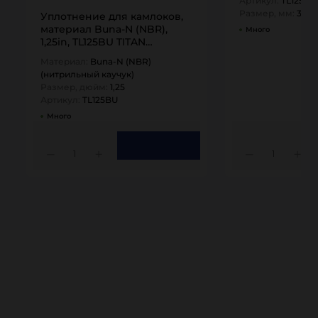
Артикул:
TL125DC
Размер, мм:
32
Уплотнение для камлоков,
материал Buna-N (NBR),
Много
1,25in, TL125BU TITAN…
Материал:
Buna-N (NBR)
(нитрильный каучук)
Размер, дюйм:
1,25
Артикул:
TL125BU
Много
1
1