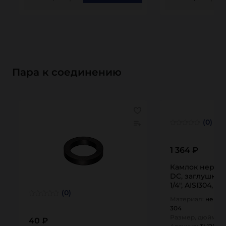
Пара к соединению
(0)
1 364 ₽
Камлок нержа
DC, заглушка 
1/4", AISI304, T
(0)
TITAN…
Материал:
нержа
304
Размер, дюйм:
1,
40 ₽