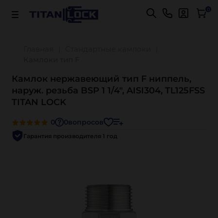
Важно! Для оплаты заказов
Подробнее
0
Главная
Стандартные камлоки
Камлоки тип F
Камлок нержавеющий тип F ниппель,
наруж. резьба BSP 1 1/4", AISI304, TL125FSS
TITAN LOCK
0
0
вопросов
Гарантия производителя 1 год