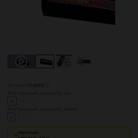
Артикул:
TL50TG
Внутренний диаметр, мм
51
76
102
Внутренний диаметр, дюйм
2
3
4
Наличие: