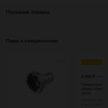
Похожие товары
Пара к соединению
Распродажа
2 592 ₽
3 456 ₽
Соединение Pe
сборе, сталь, 
LOCK
Материал:
углер
Размер, дюйм:
2