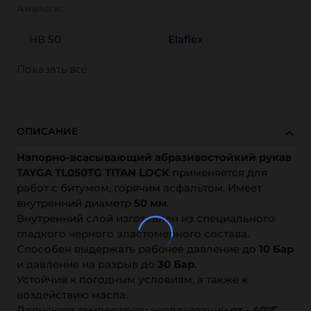
Аналоги:
HB 50
Elaflex
Показать всё
ОПИСАНИЕ
Напорно-всасывающий абразивостойкий рукав
TAYGA TL050TG TITAN LOCK
применяется для
работ с битумом, горячим асфальтом. Имеет
внутренний диаметр
50 мм
.
Внутренний слой изготовлен из специального
гладкого черного эластомерного состава.
Способен выдержать рабочее давление до
10 Бар
и давление на разрыв до
30 Бар
.
Устойчив к погодным условиям, а также к
воздействию масла.
Допускает температуру эксплуатации
от - 40°С