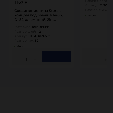
Рабочее давлени
1 167 ₽
Артикул:
TL200P
Размер, мм:
50
Соединение типа Storz с
концом под рукав, KA=66,
Много
D=52, алюминий, 2in,
TLSTORZ6652 TITAN…
Материал:
алюминий
Размер, дюйм:
2
Артикул:
TLSTORZ6652
Размер, мм:
52
Много
1
1