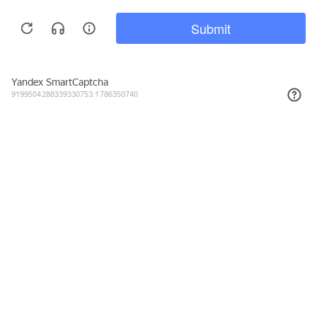
3 325₽
КУПИТЬ
Подписывайтесь на новости и акции
Даю согласие на обработку персональных данных, с
Политикой в
отношении обработки персональных данных (Политикой
конфиденциальности) Оператора
ознакомлен (-на).