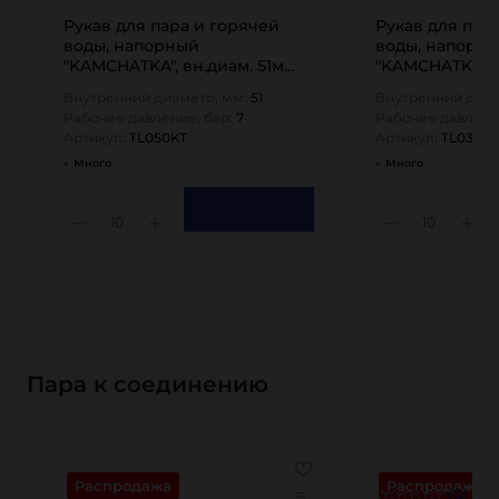
Рукав для пара и горячей
Рукав для пар
воды, напорный
воды, напорн
"KAMCHATKA", вн.диам. 51мм,
"KAMCHATKA", 
TL050KT TITAN…
TL032KT TITAN
Внутренний диаметр, мм:
51
Внутренний диам
Рабочее давление, бар:
7
Рабочее давлени
Артикул:
TL050KT
Артикул:
TL032KT
Много
Много
10
10
Пара к соединению
Распродажа
Распродажа
(0)