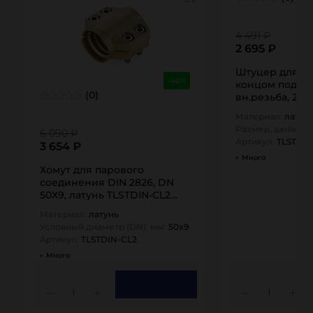
4 491 ₽
2 695 ₽
Штуцер для пара DIN 28
-40%
концом под рук
(0)
вн.резьба, 2" 
TITAN…
Материал:
латун
Размер, дюйм:
2
6 090 ₽
Артикул:
TLSTDIN
3 654 ₽
Много
Хомут для парового
соединения DIN 2826, DN
50X9, латунь TLSTDIN-CL2
TITAN…
Материал:
латунь
Условный диаметр (DN), мм:
50x9
Артикул:
TLSTDIN-CL2
Много
1
1