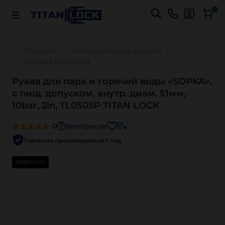
Важно! Для оплаты заказов
Подробнее
0
Главная
Промышленные рукава
Рукава для пара
Рукав для пара и горячей воды «SOPKA»,
с пищ. допуском, внутр. диам. 51мм,
10bar, 2in, TL050SP TITAN LOCK
0
0
вопросов
Гарантия производителя 1 год
СОВЕТУЕМ