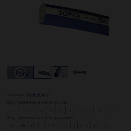
Артикул:
TL050SP
Внутренний диаметр, мм
12,5
16
19
25
32
38
51
63
76
102
152
Внутренний диаметр, дюйм
1/2
5/8
3/4
1
1 1/4
1 1/2
2
2 1/2
3
4
6