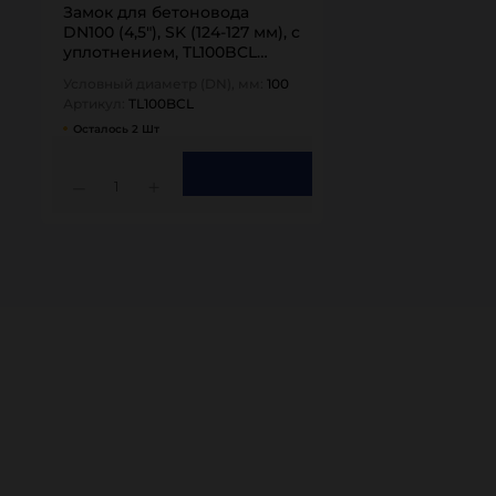
Замок для бетоновода
DN100 (4,5"), SK (124-127 мм), с
уплотнением, TL100BCL
TITAN…
Условный диаметр (DN), мм:
100
Артикул:
TL100BCL
Осталось 2 Шт
1