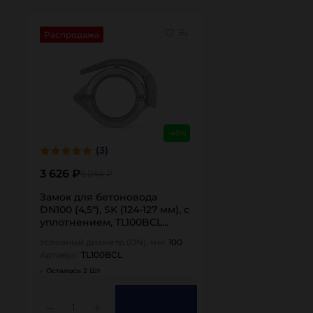
Распродажа
-40%
(3)
3 626 ₽
6 044 ₽
Замок для бетоновода
DN100 (4,5"), SK (124-127 мм), с
уплотнением, TL100BCL
TITAN…
Условный диаметр (DN), мм:
100
Артикул:
TL100BCL
Осталось 2 Шт
1