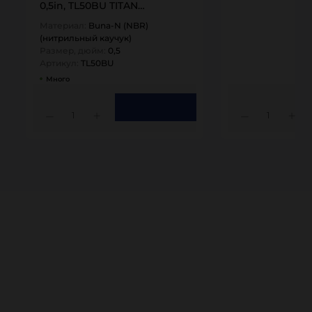
0,5in, TL50BU TITAN…
Материал:
Buna-N (NBR)
(нитрильный каучук)
Размер, дюйм:
0,5
Артикул:
TL50BU
Много
1
1