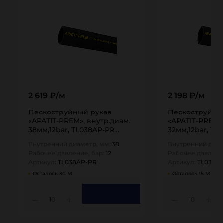
2 619 ₽/м
2 198 ₽/м
Пескоструйный рукав
Пескоструйны
«APATIT-PREM», внутр.диам.
«APATIT-PREM»,
38мм,12bar, TL038AP-PR
32мм,12bar, TL
TITAN…
TITAN…
Внутренний диаметр, мм:
38
Внутренний диам
Рабочее давление, бар:
12
Рабочее давлени
Артикул:
TL038AP-PR
Артикул:
TL032A
Осталось 30 М
Осталось 15 М
10
10