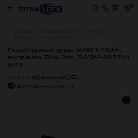
Важно! Для оплаты заказов
Подробнее
0
Главная
Абразивостойкие рукава
Рукава пескоструйные
Пескоструйный рукав «APATIT-PREM»,
внутр.диам. 13мм,12bar, TL013AP-PR TITAN
LOCK
0
0
вопросов
Гарантия производителя 1 год