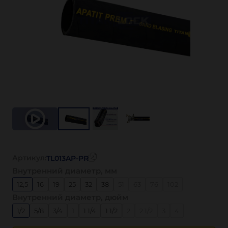
Артикул:
TL013AP-PR
Внутренний диаметр, мм
12,5
16
19
25
32
38
51
63
76
102
Внутренний диаметр, дюйм
1/2
5/8
3/4
1
1 1/4
1 1/2
2
2 1/2
3
4