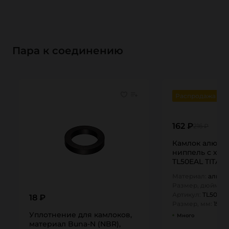
Пара к соединению
Распродажа
162 ₽
216 ₽
Камлок алюми
ниппель с хвос
TL50EAL TITAN
Материал:
алюм
Размер, дюйм:
0,
Артикул:
TL50EA
18 ₽
Размер, мм:
15
Уплотнение для камлоков,
Много
материал Buna-N (NBR),