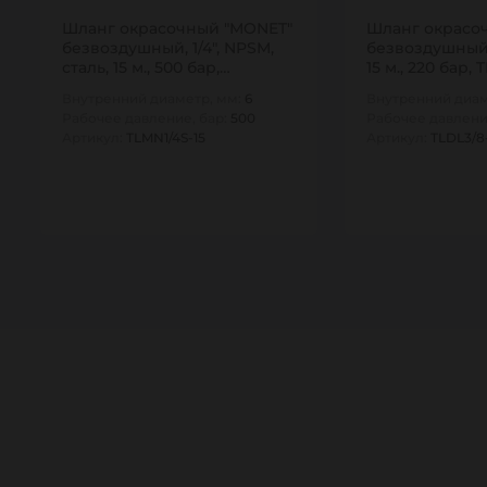
Шланг окрасочный "MONET"
Шланг окрасоч
безвоздушный, 1/4", NPSM,
безвоздушный,
сталь, 15 м., 500 бар,…
15 м., 220 бар, 
TITAN…
Внутренний диаметр, мм:
6
Внутренний диам
Рабочее давление, бар:
500
Рабочее давлени
Артикул:
TLMN1/4S-15
Артикул:
TLDL3/8
1
1