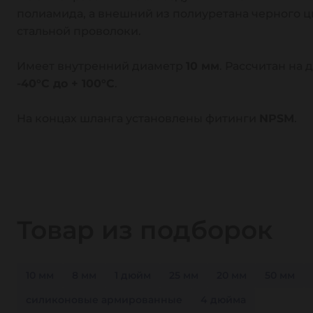
полиамида, а внешний из полиуретана черного ц
стальной проволоки.
Имеет внутренний диаметр
10 мм
. Рассчитан на 
-40°C до + 100°C
.
На концах шланга установлены фитинги
NPSM
.
Товар из подборок
10 мм
8 мм
1 дюйм
25 мм
20 мм
50 мм
силиконовые армированные
4 дюйма