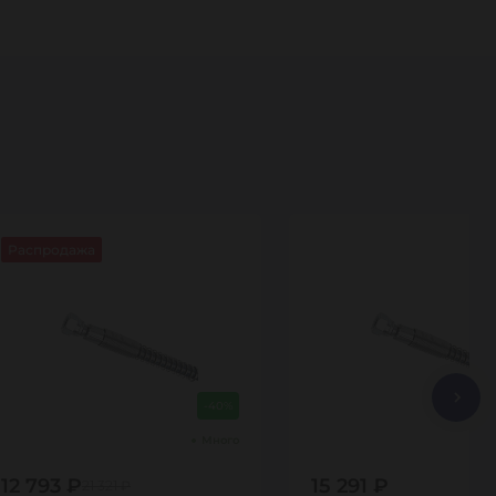
Распродажа
-40%
Много
12 793 ₽
15 291 ₽
21 321 ₽