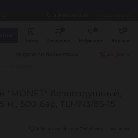
рос
8 (800) 555-23-38
Заказать звонок
0
0
0
айти
Войти
Сравнение
Избранное
Корзина
ПОДБОР ПО ПАРАМЕТРАМ
АКЦИИ
ого аппарата
й "MONET" безвоздушный,
15 м., 500 бар, TLMN3/8S-15
Добавить в избранное
Добавить к сравнению