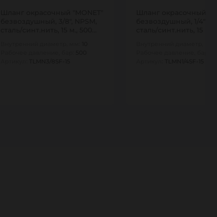
Шланг окрасочный "MONET"
Шланг окрасочный "
безвоздушный, 3/8", NPSM,
безвоздушный, 1/4", N
сталь/синт.нить, 15 м., 500
сталь/синт.нить, 15 м.,
бар,…
бар,…
Внутренний диаметр, мм:
10
Внутренний диаметр, мм
Рабочее давление, бар:
500
Рабочее давление, бар:
5
Артикул:
TLMN3/8SF-15
Артикул:
TLMN1/4SF-15
1
1