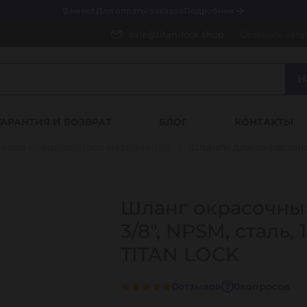
Важно! Для оплаты заказов
Подробнее
sale@titan-lock.shop
Оставить зап
Н
ГАРАНТИЯ И ВОЗВРАТ
БЛОГ
КОНТАКТЫ
укава специального назначения
Шланги для окрасочн
Шланг окрасочны
3/8", NPSM, сталь, 
TITAN LOCK
0
отзывов
0
вопросов