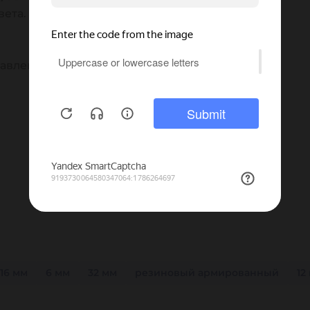
вета. Усиление выполнено двумя слоями
давление до
500 бар
. Рабочая температура от
16 мм
6 мм
32 мм
резиновый армированный
12