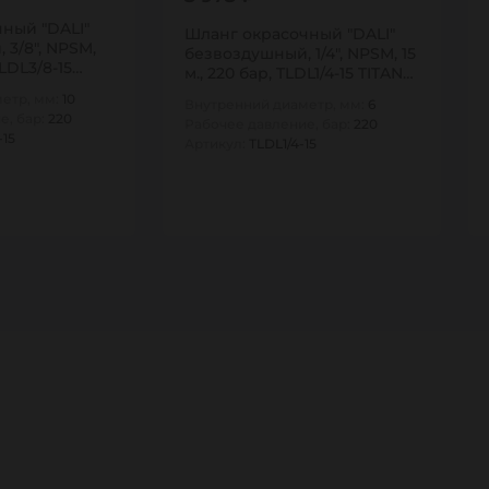
ный "DALI"
Шланг окрасочный "DALI"
 3/8", NPSM,
безвоздушный, 1/4", NPSM, 15
TLDL3/8-15
м., 220 бар, TLDL1/4-15 TITAN…
етр, мм:
10
Внутренний диаметр, мм:
6
е, бар:
220
Рабочее давление, бар:
220
-15
Артикул:
TLDL1/4-15
1