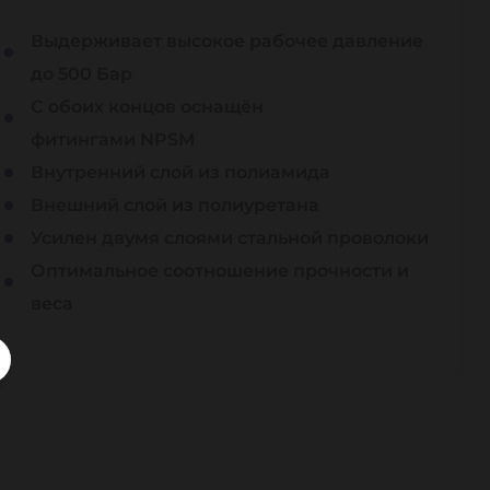
Выдерживает высокое рабочее давление
до 500 Бар
С обоих концов оснащён
фитингами NPSM
Внутренний слой из полиамида
Внешний слой из полиуретана
Усилен двумя слоями стальной проволоки
Оптимальное соотношение прочности и
веса