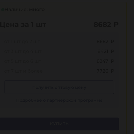
Наличие:
много
Цена за 1 шт
8682
₽
от 1 шт до 2 шт
8682 ₽
от 3 шт до 4 шт
8421 ₽
от 5 шт до 6 шт
8247 ₽
от 7 шт и более
7726 ₽
Получить оптовую цену
Подробнее о партнёрской программе
КУПИТЬ