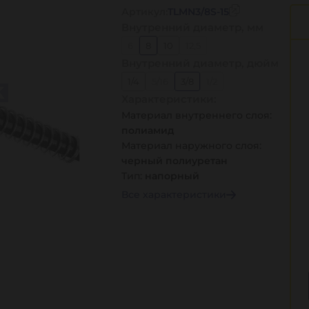
Артикул:
TLMN3/8S-15
Внутренний диаметр, мм
6
8
10
12,5
Внутренний диаметр, дюйм
1/4
5/16
3/8
1/2
Характеристики:
Материал внутреннего слоя:
полиамид
Материал наружного слоя:
черный полиуретан
Тип:
напорный
Все характеристики